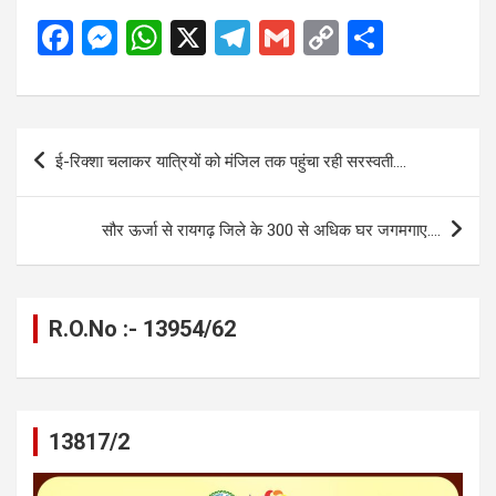
F
M
W
X
T
G
C
S
a
es
h
el
m
o
h
ce
se
at
e
ail
py
ar
b
n
s
gr
Li
e
Post
ई-रिक्शा चलाकर यात्रियों को मंजिल तक पहुंचा रही सरस्वती….
o
g
A
a
n
navigation
o
er
p
m
k
सौर ऊर्जा से रायगढ़ जिले के 300 से अधिक घर जगमगाए….
k
p
R.O.No :- 13954/62
13817/2