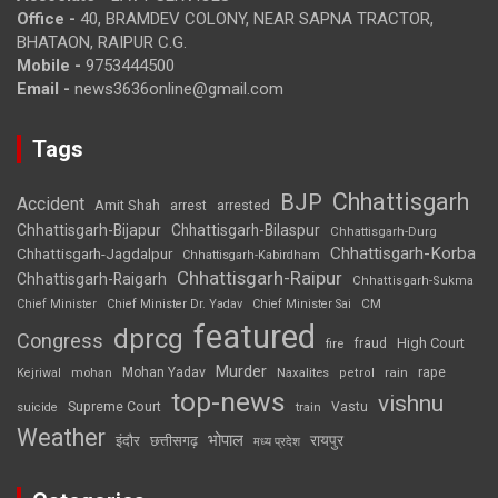
Office -
40, BRAMDEV COLONY, NEAR SAPNA TRACTOR,
BHATAON, RAIPUR C.G.
Mobile -
9753444500
Email -
news3636online@gmail.com
Tags
Chhattisgarh
BJP
Accident
Amit Shah
arrested
arrest
Chhattisgarh-Bijapur
Chhattisgarh-Bilaspur
Chhattisgarh-Durg
Chhattisgarh-Korba
Chhattisgarh-Jagdalpur
Chhattisgarh-Kabirdham
Chhattisgarh-Raipur
Chhattisgarh-Raigarh
Chhattisgarh-Sukma
CM
Chief Minister
Chief Minister Dr. Yadav
Chief Minister Sai
featured
dprcg
Congress
High Court
fire
fraud
Murder
rape
Mohan Yadav
Naxalites
rain
Kejriwal
mohan
petrol
top-news
vishnu
Supreme Court
Vastu
suicide
train
Weather
भोपाल
रायपुर
इंदौर
छत्तीसगढ़
मध्य प्रदेश