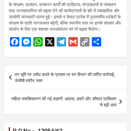
के संरक्षण, प्रबंधन, उत्खनन कार्यों की प्रक्रिया, संग्रहालयों के संचालन
तथा जनसहभागिता को बढ़ावा देने की कार्यप्रणाली के बारे में व्यावहारिक और
उपयोगी जानकारी प्राप्त हुई। इससे न केवल प्रदेश में पुरातत्त्वीय धरोहरों के
संरक्षण के प्रति जागरूकता बढ़ेगी, बल्कि स्थानीय स्तर पर इनके संरक्षण और
संवर्धन के लिए एक सशक्त जनआंदोलन को भी बढ़ावा मिलेगा।
F
M
W
X
T
G
C
S
a
es
h
el
m
o
h
ce
se
at
e
ail
py
ar
b
n
s
gr
Li
e
Post
वन भूमि पर अवैध कब्जे के प्रयास पर वन विभाग की त्वरित कार्रवाई,
o
g
A
a
n
navigation
जेसीबी मशीन जब्त
o
er
p
m
k
k
p
महिला सशक्तिकरण की नई कहानी: आवास, डबरी और कौशल प्रशिक्षण
से बढ़ी आय
R.O.No :- 13954/62