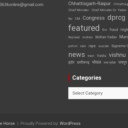
Chhattisgarh-Raipur
3636online@gmail.com
Chhattis
Chief Minister
Chief Minister Dr. Yadav
dprcg
Congress
CM
Sai
featured
High
fire
fraud
Mur
Mohan Yadav
Kejriwal
mohan
rape
Supreme 
rain
petrol
suicide
news
vishnu
Vastu
train
भोपाल
रायपुर
इंदौर
छत्तीसगढ़
मध्य प्रदेश
Categories
Categories
e Horse
Proudly Powered by:
WordPress