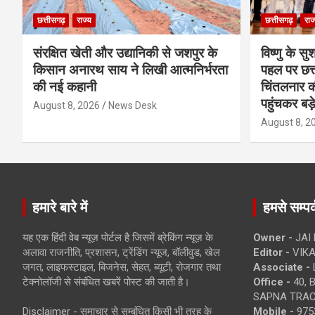
छत्तीसगढ़
राज्य
छत्तीसगढ़
राज
संरक्षित खेती और उद्यानिकी से जशपुर के
विष्णु के सु
किसान अनारथ साय ने लिखी आत्मनिर्भरता
पहल पर छत्त
की नई कहानी
चिंतलनार की 
पहुंचकर बड़
August 8, 2026
News Desk
August 8, 2
हमारे बारे में
हमसे सम्पर्
यह एक हिंदी वेब न्यूज़ पोर्टल है जिसमें ब्रेकिंग न्यूज़ के
Owner -
JAI
अलावा राजनीति, प्रशासन, ट्रेंडिंग न्यूज, बॉलीवुड, खेल
Editor -
VIKA
जगत, लाइफस्टाइल, बिजनेस, सेहत, ब्यूटी, रोजगार तथा
Associate -
टेक्नोलॉजी से संबंधित खबरें पोस्ट की जाती है।
Office -
40, 
SAPNA TRACT
Disclaimer - समाचार से सम्बंधित किसी भी तरह के
Mobile -
975