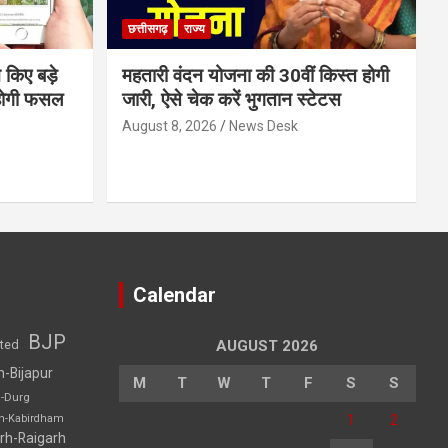
छत्तीसगढ़
राज्य
 किए बड़े
महतारी वंदन योजना की 30वीं किस्त होगी
होगी फसल
जारी, ऐसे चेक करें भुगतान स्टेटस
August 8, 2026
News Desk
Calendar
BJP
sted
AUGUST 2026
h-Bijapur
M
T
W
T
F
S
S
h-Durg
1
2
rh-Kabirdham
rh-Raigarh