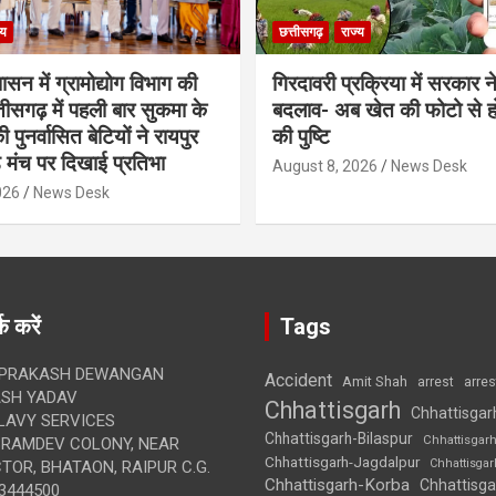
्य
छत्तीसगढ़
राज्य
शासन में ग्रामोद्योग विभाग की
गिरदावरी प्रक्रिया में सरकार ने
ीसगढ़ में पहली बार सुकमा के
बदलाव- अब खेत की फोटो से 
पुनर्वासित बेटियों ने रायपुर
की पुष्टि
े मंच पर दिखाई प्रतिभा
August 8, 2026
News Desk
026
News Desk
क करें
Tags
 PRAKASH DEWANGAN
Accident
Amit Shah
arre
arrest
SH YADAV
Chhattisgarh
Chhattisgar
LAVY SERVICES
Chhattisgarh-Bilaspur
Chhattisgar
BRAMDEV COLONY, NEAR
Chhattisgarh-Jagdalpur
Chhattisga
OR, BHATAON, RAIPUR C.G.
Chhattisgarh-Korba
Chhattisga
3444500