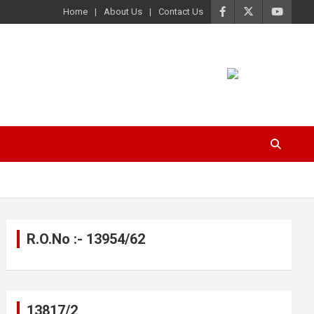
Home
About Us
Contact Us
R.O.No :- 13954/62
13817/2