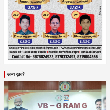
अन्य ख़बरें