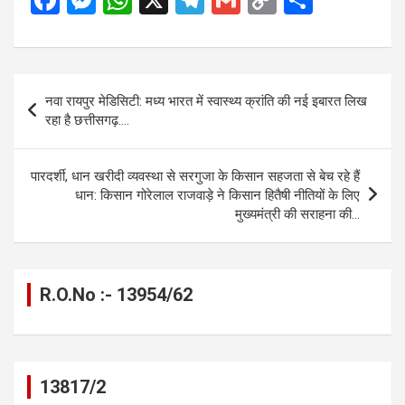
a
es
h
el
m
o
h
ce
se
at
e
ail
py
ar
b
n
s
gr
Li
e
Post
नवा रायपुर मेडिसिटी: मध्य भारत में स्वास्थ्य क्रांति की नई इबारत लिख
o
g
A
a
n
navigation
रहा है छत्तीसगढ़….
o
er
p
m
k
k
p
पारदर्शी, धान खरीदी व्यवस्था से सरगुजा के किसान सहजता से बेच रहे हैं
धान: किसान गोरेलाल राजवाड़े ने किसान हितैषी नीतियों के लिए
मुख्यमंत्री की सराहना की…
R.O.No :- 13954/62
13817/2