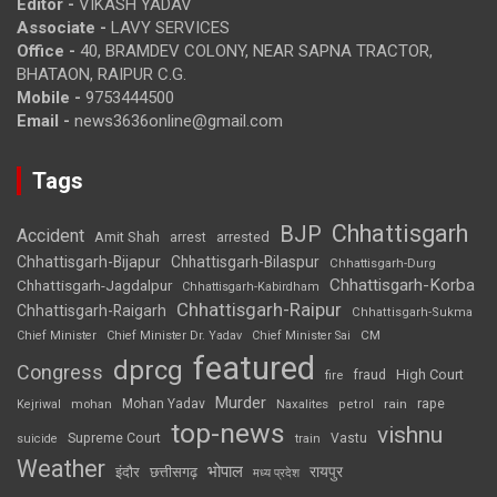
Editor -
VIKASH YADAV
Associate -
LAVY SERVICES
Office -
40, BRAMDEV COLONY, NEAR SAPNA TRACTOR,
BHATAON, RAIPUR C.G.
Mobile -
9753444500
Email -
news3636online@gmail.com
Tags
Chhattisgarh
BJP
Accident
Amit Shah
arrested
arrest
Chhattisgarh-Bijapur
Chhattisgarh-Bilaspur
Chhattisgarh-Durg
Chhattisgarh-Korba
Chhattisgarh-Jagdalpur
Chhattisgarh-Kabirdham
Chhattisgarh-Raipur
Chhattisgarh-Raigarh
Chhattisgarh-Sukma
CM
Chief Minister
Chief Minister Dr. Yadav
Chief Minister Sai
featured
dprcg
Congress
High Court
fire
fraud
Murder
rape
Mohan Yadav
Naxalites
rain
Kejriwal
mohan
petrol
top-news
vishnu
Supreme Court
Vastu
suicide
train
Weather
भोपाल
रायपुर
इंदौर
छत्तीसगढ़
मध्य प्रदेश