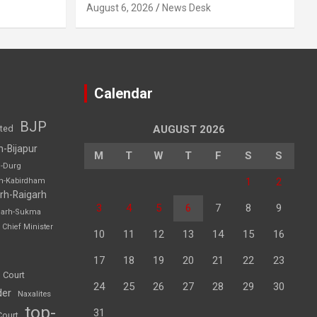
August 6, 2026
News Desk
Calendar
BJP
sted
AUGUST 2026
h-Bijapur
M
T
W
T
F
S
S
h-Durg
1
2
rh-Kabirdham
rh-Raigarh
3
4
5
6
7
8
9
garh-Sukma
Chief Minister
10
11
12
13
14
15
16
17
18
19
20
21
22
23
 Court
24
25
26
27
28
29
30
der
Naxalites
top-
31
Court