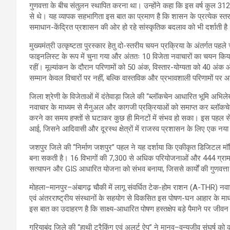
गुणवत्ता के बीच संतुलन स्थापित करना था। उन्होंने कहा कि इस वर्ष कुल 312 न
से थे। यह व्यापक सहभागिता इस बात का प्रमाण है कि शासन के प्रत्येक स्त
समाधान-केंद्रित प्रशासन की ओर हो रहे सांस्कृतिक बदलाव को भी दर्शाती है
मुख्यमंत्री उत्कृष्टता पुरस्कार हेतु दो-स्तरीय चयन प्रक्रिया के अंतर्गत प
फाइनलिस्ट के रूप में चुना गया और अंततः 10 विजेता नवाचारों का चयन किया गय
रहीं। मूल्यांकन के दौरान परिणामों को 50 अंक, विस्तार-योग्यता को 40 अं
सम्मान केवल विचारों पर नहीं, बल्कि वास्तविक और प्रभावशाली परिणामों पर
जिला श्रेणी के विजेताओं में दंतेवाड़ा जिले की “ब्लॉकचेन आधारित भूमि
नवाचार के माध्यम से मैनुअल और कागजी प्रक्रियाओं को समाप्त कर ब्लॉकचे
करने का समय हफ्तों से घटाकर कुछ ही मिनटों में संभव हो सका। इस पहल से दस्
आई, जिसने आदिवासी और दूरस्थ क्षेत्रों में राजस्व प्रशासन के लिए एक नय
जशपुर जिले की “निर्माण जशपुर” पहल ने यह दर्शाया कि एकीकृत डिजिटल मॉनि
बना सकती है। 16 विभागों की 7,300 से अधिक परियोजनाओं और 444 ग्राम प
सत्यापन और GIS आधारित योजना को संभव बनाया, जिससे कार्यों की गुणवत्ता
मोहला–मानपुर–अंबागढ़ चौकी में लागू संवर्धित टेक-होम राशन (A-THR) नवाचा
एवं अंतरराष्ट्रीय संस्थानों के सहयोग से विकसित इस पोषण-घन आहार के माध्
इस बात का उदाहरण है कि साक्ष्य-आधारित पोषण हस्तक्षेप बड़े पैमाने पर जीवन 
गरियाबंद जिले की “हाथी ट्रैकिंग एवं अलर्ट ऐप” ने मानव–वन्यजीव संघर्ष