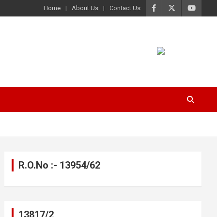
Home
About Us
Contact Us
R.O.No :- 13954/62
13817/2