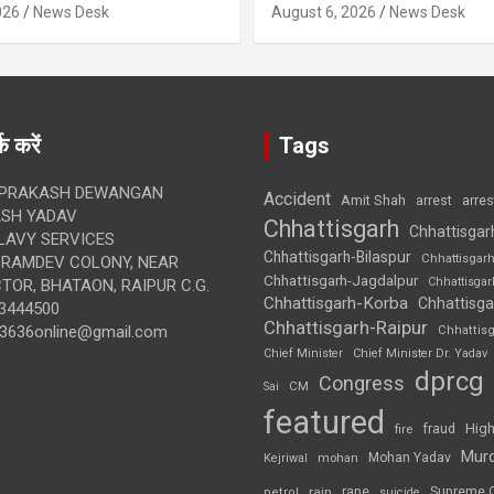
026
News Desk
August 6, 2026
News Desk
क करें
Tags
 PRAKASH DEWANGAN
Accident
Amit Shah
arre
arrest
SH YADAV
Chhattisgarh
Chhattisgar
LAVY SERVICES
Chhattisgarh-Bilaspur
Chhattisgar
BRAMDEV COLONY, NEAR
Chhattisgarh-Jagdalpur
Chhattisga
OR, BHATAON, RAIPUR C.G.
Chhattisgarh-Korba
Chhattisga
3444500
Chhattisgarh-Raipur
3636online@gmail.com
Chhattis
Chief Minister
Chief Minister Dr. Yadav
dprcg
Congress
CM
Sai
featured
High
fire
fraud
Mur
Mohan Yadav
Kejriwal
mohan
rape
Supreme 
rain
petrol
suicide