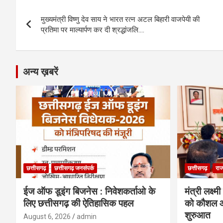
b
n
s
gr
Li
e
Post
o
g
A
a
n
मुख्यमंत्री विष्णु देव साय ने भारत रत्न अटल बिहारी वाजपेयी की
navigation
o
er
p
m
k
प्रतिमा पर माल्यार्पण कर दी श्रद्धांजलि….
k
p
अन्य ख़बरें
छत्तीसगढ़
छत्तीसगढ़ जनसंपर्क
छत्तीसगढ़
राज
ईज ऑफ डूइंग बिजनेस : निवेशकर्ताओ के
मंत्री लक्ष्
लिए छत्तीसगढ़ की ऐतिहासिक पहल
को कौशल औ
शुरुआत
August 6, 2026
admin