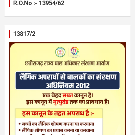
R.O.No :- 13954/62
13817/2