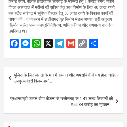
करोड़ रुपये, बालक छात्रावास सारंगढ़ के मरम्मत हेतु 1 करोड़ रुपये, नवीन
जिला अस्पताल में मरीजों की सुविधा हेतु कक्ष निर्माण के लिए 40 लाख रुपये,
बस स्टैंड सारंगढ़ में सुविधा विस्तार हेतु 50 लाख रुपये के विकास कार्यों की
घोषणा की। कार्यक्रम में छत्तीसगढ़ गृह निर्माण मंडल अध्यक्ष श्री अनुराग
सिंहदेव सहित अन्य जनप्रतिनिधिगण, अधिकारीगण और गणमान्य नागरिक
उपस्थित थे।
F
M
W
X
T
G
C
S
a
es
h
el
m
o
h
ce
se
at
e
ail
py
ar
b
n
s
gr
Li
e
Post
पुलिस के लिए जनता के मन में सम्मान और अपराधियों में भय होना चाहिए-
o
g
A
a
n
navigation
उपमुख्यमंत्री विजय शर्मा…
o
er
p
m
k
k
p
प्रधानमंत्री फसल बीमा योजना से छत्तीसगढ़ के 1.41 लाख किसानों को
₹152.84 करोड़ का भुगतान….