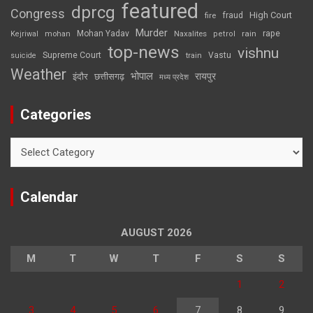
featured
dprcg
Congress
High Court
fire
fraud
Murder
rape
Mohan Yadav
Naxalites
rain
Kejriwal
mohan
petrol
top-news
vishnu
Supreme Court
Vastu
suicide
train
Weather
भोपाल
रायपुर
इंदौर
छत्तीसगढ़
मध्य प्रदेश
Categories
Categories
Calendar
AUGUST 2026
M
T
W
T
F
S
S
1
2
3
4
5
6
7
8
9