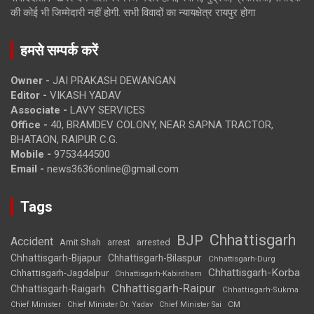
की कोई भी जिम्मेदारी नहीं होगी. सभी विवादों का न्यायक्षेत्र रायपुर होगा
हमसे सम्पर्क करें
Owner -
JAI PRAKASH DEWANGAN
Editor -
VIKASH YADAV
Associate -
LAVY SERVICES
Office -
40, BRAMDEV COLONY, NEAR SAPNA TRACTOR,
BHATAON, RAIPUR C.G.
Mobile -
9753444500
Email -
news3636online@gmail.com
Tags
Chhattisgarh
BJP
Accident
Amit Shah
arrested
arrest
Chhattisgarh-Bijapur
Chhattisgarh-Bilaspur
Chhattisgarh-Durg
Chhattisgarh-Korba
Chhattisgarh-Jagdalpur
Chhattisgarh-Kabirdham
Chhattisgarh-Raipur
Chhattisgarh-Raigarh
Chhattisgarh-Sukma
CM
Chief Minister
Chief Minister Dr. Yadav
Chief Minister Sai