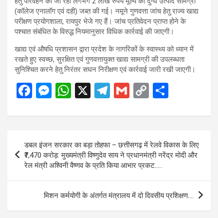
हेतु परिवहन की जा रही लगभग 2 लाख रुपये मूल्य की दुग्ध उत्पाद सामग्री
(कॉलेज एनालॉग एवं दही) जब्त की गई। नमूने गुणवत्ता जांच हेतु राज्य खाद्य
परीक्षण प्रयोगशाला, रायपुर भेजे गए हैं। जांच प्रतिवेदन प्राप्त होने के
पश्चात संबंधित के विरुद्ध नियमानुसार विधिक कार्रवाई की जाएगी।
खाद्य एवं औषधि प्रशासन द्वारा प्रदेश के नागरिकों के स्वास्थ्य को ध्यान में
रखते हुए स्वच्छ, सुरक्षित एवं गुणवत्तायुक्त खाद्य सामग्री की उपलब्धता
सुनिश्चित करने हेतु निरंतर सघन निरीक्षण एवं कार्रवाई जारी रखी जाएगी।
F
M
W
X
T
G
C
S
a
es
h
el
m
o
h
ce
se
at
e
ail
py
ar
b
n
s
gr
Li
e
Post
डबल इंजन सरकार का बड़ा तोहफा – छत्तीसगढ़ में रेलवे विकास के लिए
o
g
A
a
n
navigation
₹7,470 करोड़: मुख्यमंत्री विष्णुदेव साय ने प्रधानमंत्री नरेंद्र मोदी और
o
er
p
m
k
रेल मंत्री अश्विनी वैष्णव के प्रति किया आभार प्रकट…..
k
p
मिशन कर्मयोगी के अंतर्गत मंत्रालय में दो दिवसीय प्रशिक्षण….