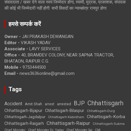
संवाददाता / खबर देने वाला स्वयं जिम्मेदार होगा, स्वामी, मुद्रक, प्रकाशक, संपादक
की कोई भी जिम्मेदारी नहीं होगी. सभी विवादों का न्यायक्षेत्र रायपुर होगा
हमसे सम्पर्क करें
Owner -
JAI PRAKASH DEWANGAN
Editor -
VIKASH YADAV
Associate -
LAVY SERVICES
Office -
40, BRAMDEV COLONY, NEAR SAPNA TRACTOR,
BHATAON, RAIPUR C.G.
Mobile -
9753444500
Email -
news3636online@gmail.com
Tags
Chhattisgarh
BJP
Accident
Amit Shah
arrested
arrest
Chhattisgarh-Bijapur
Chhattisgarh-Bilaspur
Chhattisgarh-Durg
Chhattisgarh-Korba
Chhattisgarh-Jagdalpur
Chhattisgarh-Kabirdham
Chhattisgarh-Raipur
Chhattisgarh-Raigarh
Chhattisgarh-Sukma
CM
Chief Minister
Chief Minister Dr. Yadav
Chief Minister Sai