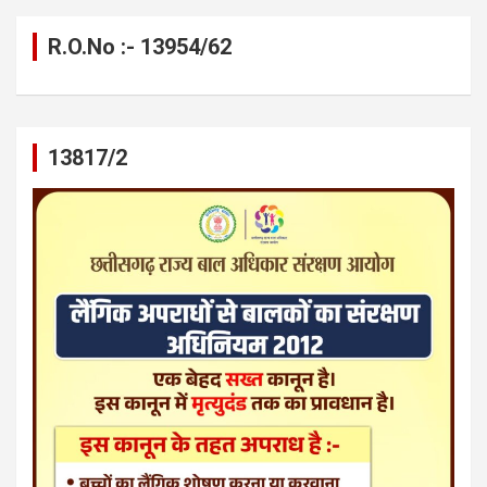
R.O.No :- 13954/62
13817/2