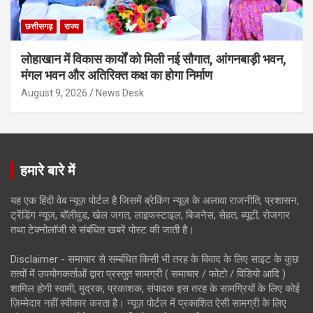
छत्तीसगढ़
राज्य
लोहाखान में विकास कार्यों को मिली नई सौगात, आंगनबाड़ी भवन,
मंगल भवन और अतिरिक्त कक्ष का होगा निर्माण
August 9, 2026
News Desk
हमारे बारे में
यह एक हिंदी वेब न्यूज़ पोर्टल है जिसमें ब्रेकिंग न्यूज़ के अलावा राजनीति, प्रशासन,
ट्रेंडिंग न्यूज, बॉलीवुड, खेल जगत, लाइफस्टाइल, बिजनेस, सेहत, ब्यूटी, रोजगार
तथा टेक्नोलॉजी से संबंधित खबरें पोस्ट की जाती है।
Disclaimer - समाचार से सम्बंधित किसी भी तरह के विवाद के लिए साइट के कुछ
तत्वों में उपयोगकर्ताओं द्वारा प्रस्तुत सामग्री ( समाचार / फोटो / विडियो आदि )
शामिल होगी स्वामी, मुद्रक, प्रकाशक, संपादक इस तरह के सामग्रियों के लिए कोई
ज़िम्मेदार नहीं स्वीकार करता है। न्यूज़ पोर्टल में प्रकाशित ऐसी सामग्री के लिए