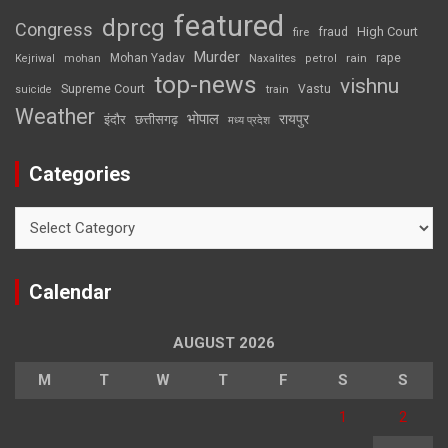
featured
dprcg
Congress
High Court
fire
fraud
Murder
rape
Mohan Yadav
Naxalites
rain
Kejriwal
mohan
petrol
top-news
vishnu
Supreme Court
Vastu
suicide
train
Weather
भोपाल
रायपुर
इंदौर
छत्तीसगढ़
मध्य प्रदेश
Categories
Categories
Calendar
AUGUST 2026
M
T
W
T
F
S
S
1
2