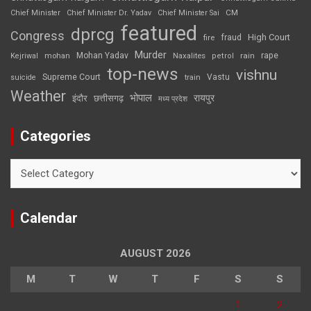
CM
Chief Minister
Chief Minister Dr. Yadav
Chief Minister Sai
featured
dprcg
Congress
High Court
fire
fraud
Murder
rape
Mohan Yadav
Naxalites
rain
Kejriwal
mohan
petrol
top-news
vishnu
Supreme Court
Vastu
suicide
train
Weather
भोपाल
रायपुर
इंदौर
छत्तीसगढ़
मध्य प्रदेश
Categories
Categories
Calendar
AUGUST 2026
M
T
W
T
F
S
S
1
2