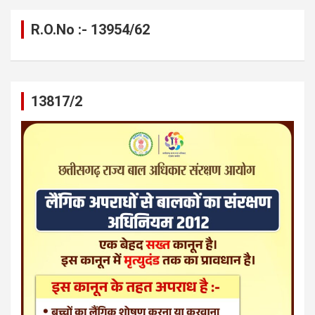
R.O.No :- 13954/62
13817/2