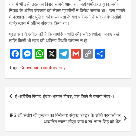
गांव में भी इसी तरह का विवाद सामने आया था, जहां धर्मांतरित युवक मनीष
निषाद के अंतिम संस्कार को लेकर ग्रामीणों ने विरोध जताया था। उस मामले
में प्रशासन और पुलिस की मध्यस्थता के बाद परिजनों ने चारामा के मसीही
कब्रिस्तान में अंतिम संस्कार किया था।
प्रशासन ने अपील की है कि नागरिक शांति और संवेदनशीलता बनाए रखें
ताकि किसी भी तरह की अप्रिय स्थिति उत्पन्न न हो।
F
M
W
X
T
G
C
S
a
es
h
el
m
o
h
Tags:
Conversion controversy
ce
se
at
e
ail
py
ar
b
n
s
gr
Li
e
o
g
A
a
n
Post
ई-अटेंडेंस रिपोर्ट: इंदौर-भोपाल पिछड़े, इस जिले ने बनाया नंबर-1
o
er
p
m
k
navigation
k
p
IPS डॉ. संतोष की पुस्तक का विमोचन: संयुक्त राष्ट्र के शांति प्रयासों पर
आधारित रचना सीएम साय व डॉ. रमन सिंह को भेंट