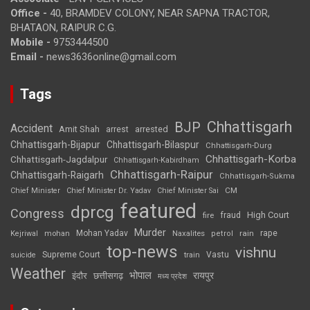
Office -
40, BRAMDEV COLONY, NEAR SAPNA TRACTOR,
BHATAON, RAIPUR C.G.
Mobile -
9753444500
Email -
news3636online@gmail.com
Tags
Chhattisgarh
BJP
Accident
Amit Shah
arrested
arrest
Chhattisgarh-Bijapur
Chhattisgarh-Bilaspur
Chhattisgarh-Durg
Chhattisgarh-Korba
Chhattisgarh-Jagdalpur
Chhattisgarh-Kabirdham
Chhattisgarh-Raipur
Chhattisgarh-Raigarh
Chhattisgarh-Sukma
CM
Chief Minister
Chief Minister Dr. Yadav
Chief Minister Sai
featured
dprcg
Congress
High Court
fire
fraud
Murder
rape
Mohan Yadav
Naxalites
rain
Kejriwal
mohan
petrol
top-news
vishnu
Supreme Court
Vastu
suicide
train
Weather
भोपाल
रायपुर
इंदौर
छत्तीसगढ़
मध्य प्रदेश