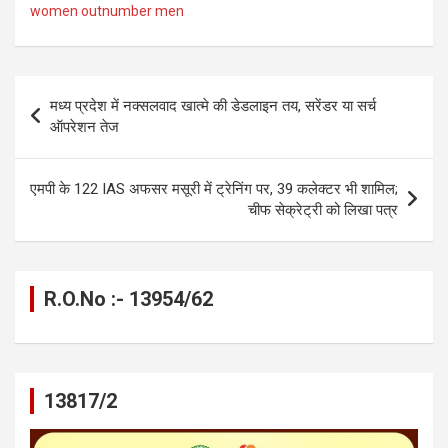
ce
se
at
e
ail
py
ar
women outnumber men
b
n
s
gr
Li
e
o
g
A
a
n
Post
o
er
p
m
k
मध्य प्रदेश में नक्सलवाद खात्मे की डेडलाइन तय, सरेंडर या सर्च
navigation
ऑपरेशन तेज
k
p
एमपी के 122 IAS अफसर मसूरी में ट्रेनिंग पर, 39 कलेक्टर भी शामिल;
चीफ सेक्रेट्री को लिखा पत्र
R.O.No :- 13954/62
13817/2