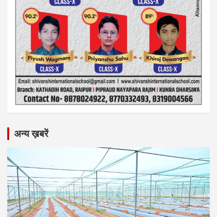
अन्य ख़बरें