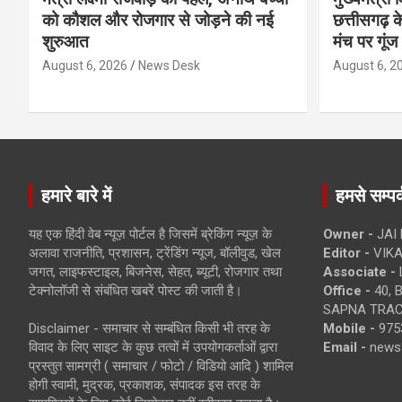
को कौशल और रोजगार से जोड़ने की नई
छत्तीसगढ़ के
शुरुआत
मंच पर गूंज
August 6, 2026
News Desk
August 6, 2
हमारे बारे में
हमसे सम्पर्
यह एक हिंदी वेब न्यूज़ पोर्टल है जिसमें ब्रेकिंग न्यूज़ के
Owner -
JAI
अलावा राजनीति, प्रशासन, ट्रेंडिंग न्यूज, बॉलीवुड, खेल
Editor -
VIKA
जगत, लाइफस्टाइल, बिजनेस, सेहत, ब्यूटी, रोजगार तथा
Associate -
टेक्नोलॉजी से संबंधित खबरें पोस्ट की जाती है।
Office -
40, 
SAPNA TRACT
Disclaimer - समाचार से सम्बंधित किसी भी तरह के
Mobile -
975
विवाद के लिए साइट के कुछ तत्वों में उपयोगकर्ताओं द्वारा
Email -
news
प्रस्तुत सामग्री ( समाचार / फोटो / विडियो आदि ) शामिल
होगी स्वामी, मुद्रक, प्रकाशक, संपादक इस तरह के