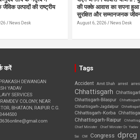
 जैविक उत्पादों की राष्ट्रीय
की पक्के आवास का सपना हुआ प
सुरक्षित और सम्मानजनक जीव
026
News Desk
August 6, 2026
News Desk
क करें
Tags
 PRAKASH DEWANGAN
Accident
Amit Shah
arre
arrest
SH YADAV
Chhattisgarh
Chhattisgar
LAVY SERVICES
Chhattisgarh-Bilaspur
Chhattisgar
BRAMDEV COLONY, NEAR
Chhattisgarh-Jagdalpur
Chhattisga
OR, BHATAON, RAIPUR C.G.
Chhattisgarh-Korba
Chhattisga
3444500
Chhattisgarh-Raipur
3636online@gmail.com
Chhattis
Chief Minister
Chief Minister Dr. Yadav
dprcg
Congress
CM
Sai