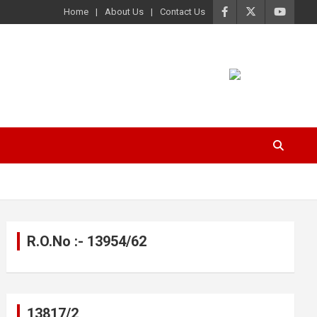
Home
About Us
Contact Us
R.O.No :- 13954/62
13817/2