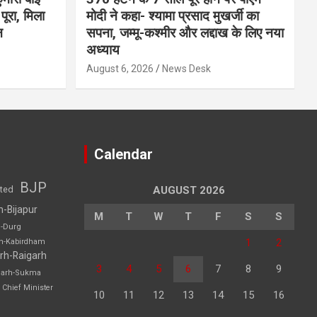
ूरा, मिला
मोदी ने कहा- श्यामा प्रसाद मुखर्जी का
न
सपना, जम्मू-कश्मीर और लद्दाख के लिए नया
अध्याय
August 6, 2026
News Desk
Calendar
BJP
sted
AUGUST 2026
h-Bijapur
M
T
W
T
F
S
S
h-Durg
1
2
rh-Kabirdham
rh-Raigarh
3
4
5
6
7
8
9
garh-Sukma
Chief Minister
10
11
12
13
14
15
16