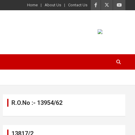
Home
About Us
Contact Us
R.O.No :- 13954/62
13817/2