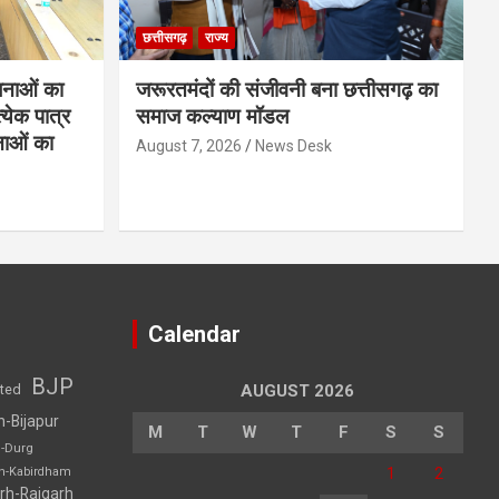
छत्तीसगढ़
राज्य
नाओं का
जरूरतमंदों की संजीवनी बना छत्तीसगढ़ का
्येक पात्र
समाज कल्याण मॉडल
नाओं का
August 7, 2026
News Desk
Calendar
BJP
sted
AUGUST 2026
h-Bijapur
M
T
W
T
F
S
S
h-Durg
1
2
rh-Kabirdham
rh-Raigarh