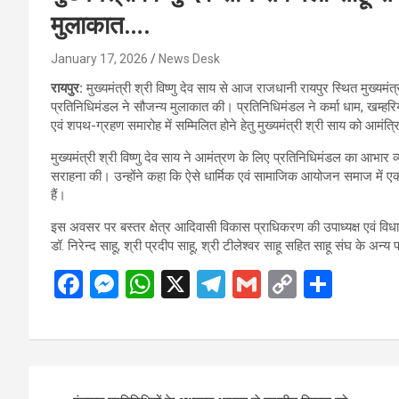
मुलाकात….
January 17, 2026
News Desk
रायपुर:
मुख्यमंत्री श्री विष्णु देव साय से आज राजधानी रायपुर स्थित मुख्यम
प्रतिनिधिमंडल ने सौजन्य मुलाकात की। प्रतिनिधिमंडल ने कर्मा धाम, खम्हरिया म
एवं शपथ-ग्रहण समारोह में सम्मिलित होने हेतु मुख्यमंत्री श्री साय को आमंत्
मुख्यमंत्री श्री विष्णु देव साय ने आमंत्रण के लिए प्रतिनिधिमंडल का आभार व्
सराहना की। उन्होंने कहा कि ऐसे धार्मिक एवं सामाजिक आयोजन समाज में एकता,
हैं।
इस अवसर पर बस्तर क्षेत्र आदिवासी विकास प्राधिकरण की उपाध्यक्ष एवं विधाय
डॉ. निरेन्द साहू, श्री प्रदीप साहू, श्री टीलेश्वर साहू सहित साहू संघ के अन
F
M
W
X
T
G
C
S
a
es
h
el
m
o
h
ce
se
at
e
ail
py
ar
b
n
s
gr
Li
e
Post
o
g
A
a
n