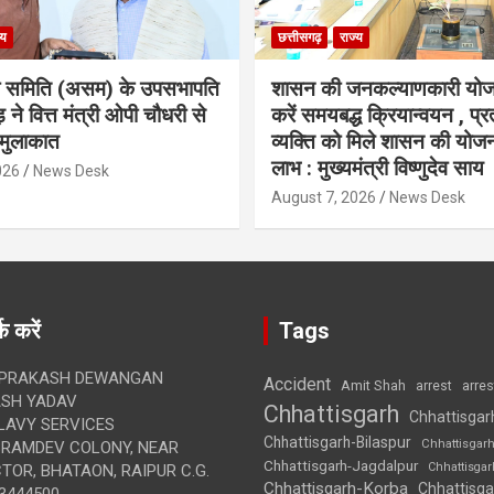
्य
छत्तीसगढ़
राज्य
ा समिति (असम) के उपसभापति
शासन की जनकल्याणकारी योज
 ने वित्त मंत्री ओपी चौधरी से
करें समयबद्ध क्रियान्वयन , प्रत
मुलाकात
व्यक्ति को मिले शासन की योज
लाभ : मुख्यमंत्री विष्णुदेव साय
026
News Desk
August 7, 2026
News Desk
क करें
Tags
 PRAKASH DEWANGAN
Accident
Amit Shah
arre
arrest
SH YADAV
Chhattisgarh
Chhattisgar
LAVY SERVICES
Chhattisgarh-Bilaspur
Chhattisgar
BRAMDEV COLONY, NEAR
Chhattisgarh-Jagdalpur
Chhattisga
OR, BHATAON, RAIPUR C.G.
Chhattisgarh-Korba
Chhattisga