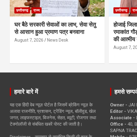
छत्तीसगढ़
राज्य
छत्तीसगढ़
राज
घर बैठे सरकारी सेवाओं का लाभ, सेवा सेतु
होजाई जिल
से आसान हुआ प्रमाण पत्र बनवाना
रमाकांत गौड़
की आत्मीय 
August 7, 2026
News Desk
August 7, 2
हमारे बारे में
हमसे सम्पर्
यह एक हिंदी वेब न्यूज़ पोर्टल है जिसमें ब्रेकिंग न्यूज़ के
Owner -
JAI
अलावा राजनीति, प्रशासन, ट्रेंडिंग न्यूज, बॉलीवुड, खेल
Editor -
VIKA
जगत, लाइफस्टाइल, बिजनेस, सेहत, ब्यूटी, रोजगार तथा
Associate -
टेक्नोलॉजी से संबंधित खबरें पोस्ट की जाती है।
Office -
40, 
SAPNA TRACT