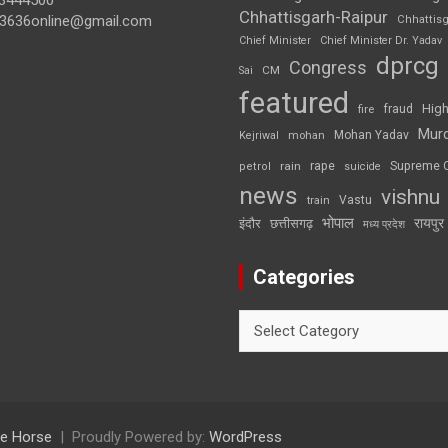
3444500
Chhattisgarh-Raipur
3636online@gmail.com
Chhattis
Chief Minister
Chief Minister Dr. Yadav
dprcg
Congress
CM
Sai
featured
High
fire
fraud
Mur
Mohan Yadav
Kejriwal
mohan
rape
Supreme 
rain
petrol
suicide
news
vishnu
Vastu
train
भोपाल
रायपुर
इंदौर
छत्तीसगढ़
मध्य प्रदेश
Categories
Categories
e Horse
Proudly Powered by:
WordPress