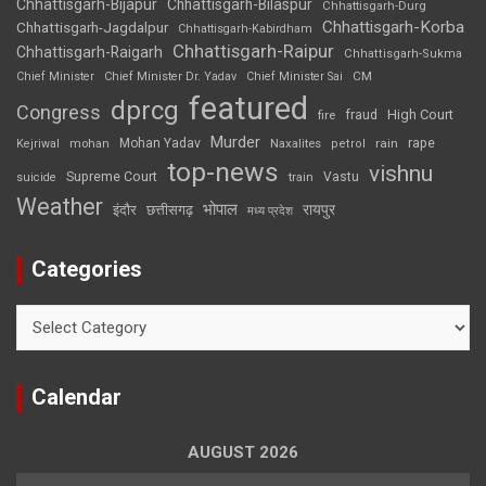
Chhattisgarh-Bijapur
Chhattisgarh-Bilaspur
Chhattisgarh-Durg
Chhattisgarh-Korba
Chhattisgarh-Jagdalpur
Chhattisgarh-Kabirdham
Chhattisgarh-Raipur
Chhattisgarh-Raigarh
Chhattisgarh-Sukma
CM
Chief Minister
Chief Minister Dr. Yadav
Chief Minister Sai
featured
dprcg
Congress
High Court
fire
fraud
Murder
rape
Mohan Yadav
Naxalites
rain
Kejriwal
mohan
petrol
top-news
vishnu
Supreme Court
Vastu
suicide
train
Weather
भोपाल
रायपुर
इंदौर
छत्तीसगढ़
मध्य प्रदेश
Categories
Categories
Calendar
AUGUST 2026