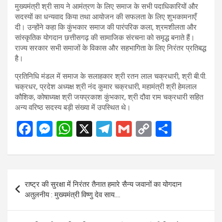
मुख्यमंत्री श्री साय ने आमंत्रण के लिए समाज के सभी पदाधिकारियों और
सदस्यों का धन्यवाद किया तथा आयोजन की सफलता के लिए शुभकामनाएँ
दी। उन्होंने कहा कि कुंभकार समाज की पारंपरिक कला, श्रमशीलता और
सांस्कृतिक योगदान छत्तीसगढ़ की सामाजिक संरचना को समृद्ध बनाते हैं।
राज्य सरकार सभी समाजों के विकास और सहभागिता के लिए निरंतर प्रतिबद्ध
है।
प्रतिनिधि मंडल में समाज के सलाहकार श्री रतन लाल चक्रधारी, श्री बी.पी.
चक्रधर, प्रदेश अध्यक्ष श्री नंद कुमार चक्रधारी, महामंत्री श्री हेमलाल
कौशिक, कोषाध्यक्ष श्री जयप्रकाश कुंभकार, श्री दौवा राम चक्रधारी सहित
अन्य वरिष्ठ सदस्य बड़ी संख्या में उपस्थित थे।
F
M
W
X
T
G
C
S
a
es
h
el
m
o
h
ce
se
at
e
ail
py
ar
b
n
s
gr
Li
e
Post
राष्ट्र की सुरक्षा में निरंतर तैनात हमारे सैन्य जवानों का योगदान
o
g
A
a
n
navigation
अतुलनीय : मुख्यमंत्री विष्णु देव साय….
o
er
p
m
k