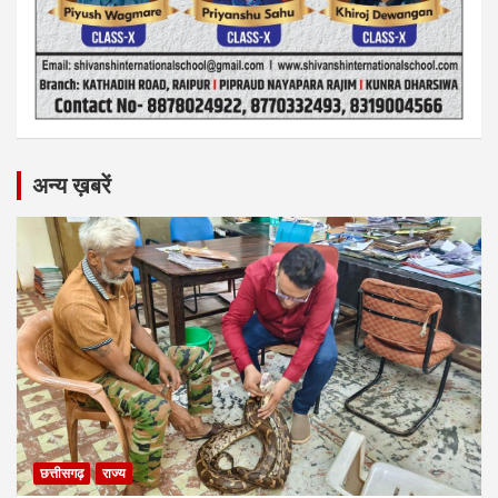
अन्य ख़बरें
छत्तीसगढ़
राज्य