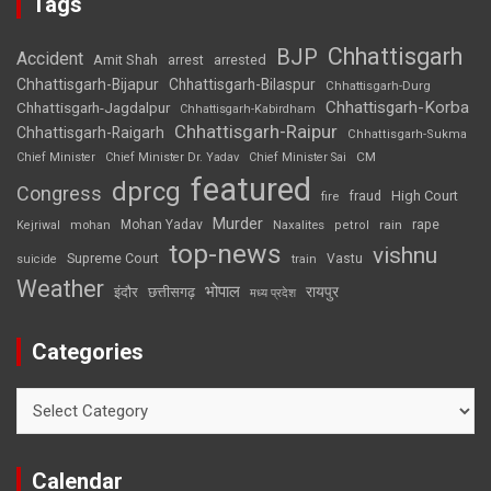
Tags
Chhattisgarh
BJP
Accident
Amit Shah
arrested
arrest
Chhattisgarh-Bijapur
Chhattisgarh-Bilaspur
Chhattisgarh-Durg
Chhattisgarh-Korba
Chhattisgarh-Jagdalpur
Chhattisgarh-Kabirdham
Chhattisgarh-Raipur
Chhattisgarh-Raigarh
Chhattisgarh-Sukma
CM
Chief Minister
Chief Minister Dr. Yadav
Chief Minister Sai
featured
dprcg
Congress
High Court
fire
fraud
Murder
rape
Mohan Yadav
Naxalites
rain
Kejriwal
mohan
petrol
top-news
vishnu
Supreme Court
Vastu
suicide
train
Weather
भोपाल
रायपुर
इंदौर
छत्तीसगढ़
मध्य प्रदेश
Categories
Categories
Calendar