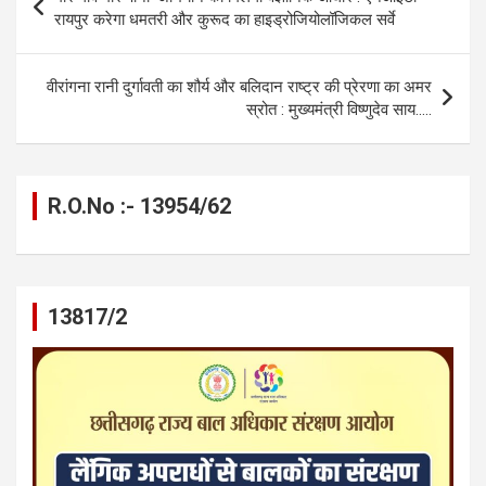
o
g
A
a
n
navigation
रायपुर करेगा धमतरी और कुरूद का हाइड्रोजियोलॉजिकल सर्वे
o
er
p
m
k
k
p
वीरांगना रानी दुर्गावती का शौर्य और बलिदान राष्ट्र की प्रेरणा का अमर
स्रोत : मुख्यमंत्री विष्णुदेव साय…..
R.O.No :- 13954/62
13817/2