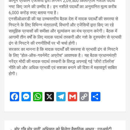
कानून प्रवर्तन एजेंसियों द्वारा लगभग 2,09,500 किलोग्राम नशीले पदार्थ
नष्ट किए जाने की उम्मीद है। इन नशीले पदार्थों का अनुमानित मूल्य करीब
6,000 करोड़ रुपए बताया गया है।
एनसीओआरडी की यह उच्चस्तरीय बैठक देश में मादक पदार्थों की समस्या से
निपटने के लिए विभिन्न मंत्रालयों, विभागों और एजेंसियों द्वारा किए जा रहे
सामूहिक प्रयासों की समीक्षा और मूल्यांकन का मंच प्रदान करेगी। बैठक में
आगामी तीन वर्षों के लिए मादक पदार्थ तस्करी और नशे के दुरुपयोग से प्रभावी
ढंग से निपटने की रणनीतियों पर भी चर्चा होगी।
सरकार का मानना है कि मादक पदार्थों की समस्या से प्रभावी ढंग से निपटने
के लिए “होल-ऑफ-गवर्नमेंट अप्रोच” आवश्यक है। यह बैठक प्रधानमंत्री
नरेंद्र मोदी की मादक पदार्थ तस्करी के विरुद्ध अपनाई गई ‘जीरो टॉलरेंस’
नीति को और अधिक प्रभावी एवं सशक्त बनाने की दिशा में महत्वपूर्ण साबित
होगी।
F
M
W
X
T
G
C
S
a
es
h
el
m
o
h
ce
se
at
e
ail
py
ar
b
n
s
gr
Li
e
Post
मोर गाँव मोर पानी’ अभियान को मिलेगा वैज्ञानिक आधार : एनआईटी