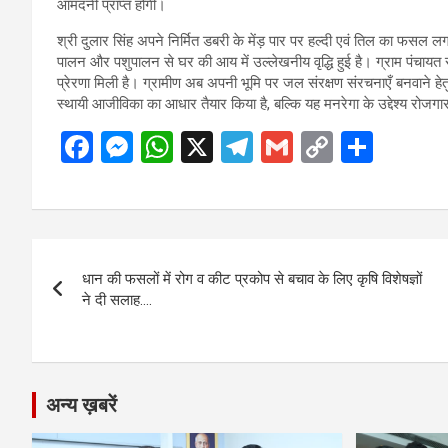
आमदनी प्राप्त होगी।
श्री दुलार सिंह अपने निर्मित डबरी के मेंड़ पार पर हल्दी एवं तिल का फसल लग
पालन और पशुपालन से घर की आय में उल्लेखनीय वृद्धि हुई है। ग्राम पंचायत 
प्रेरणा मिली है। ग्रामीण अब अपनी भूमि पर जल संरक्षण संरचनाएँ बनवाने हेतु 
स्थायी आजीविका का आधार तैयार किया है, बल्कि यह मनरेगा के उद्देश्य रोजगार
F
M
W
X
T
G
C
S
a
es
h
el
m
o
h
ce
se
at
e
ail
py
ar
b
n
s
gr
Li
e
Post
o
g
A
a
n
धान की फसलों में रोग व कीट प्रकोप से बचाव के लिए कृषि विशेषज्ञों
navigation
o
er
p
m
k
ने दी सलाह….
k
p
अन्य ख़बरें