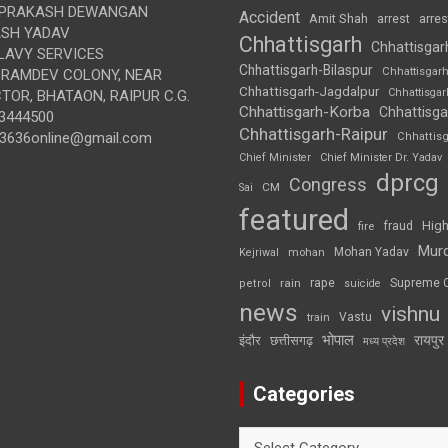
 PRAKASH DEWANGAN
Accident
Amit Shah
arre
arrest
SH YADAV
Chhattisgarh
Chhattisgar
LAVY SERVICES
Chhattisgarh-Bilaspur
Chhattisgar
BRAMDEV COLONY, NEAR
Chhattisgarh-Jagdalpur
Chhattisga
OR, BHATAON, RAIPUR C.G.
Chhattisgarh-Korba
Chhattisga
3444500
Chhattisgarh-Raipur
3636online@gmail.com
Chhattis
Chief Minister
Chief Minister Dr. Yadav
dprcg
Congress
CM
Sai
featured
High
fire
fraud
Mur
Mohan Yadav
Kejriwal
mohan
rape
Supreme 
rain
petrol
suicide
news
vishnu
Vastu
train
भोपाल
रायपुर
इंदौर
छत्तीसगढ़
मध्य प्रदेश
Categories
Categories