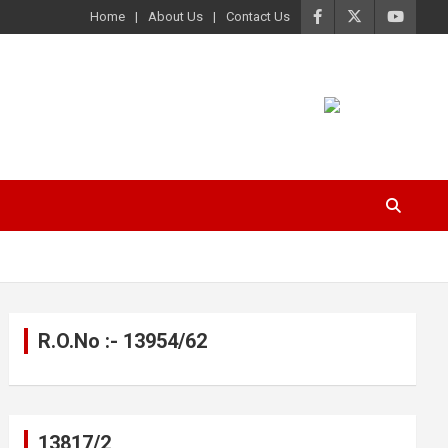
Home
About Us
Contact Us
R.O.No :- 13954/62
13817/2