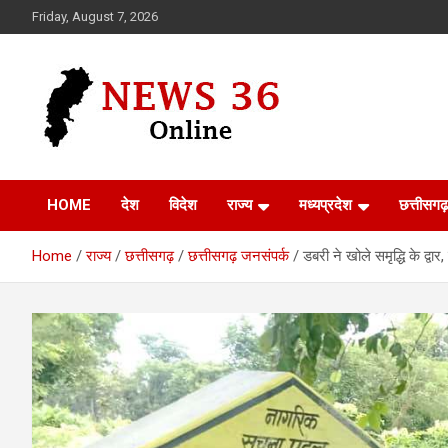
Skip
Friday, August 7, 2026
to
content
Voice of 36garh
News 36
HOME
देश
विदेश
राज्य
मध्यप्रदेश
छत्तीसगढ़
Home
राज्य
छत्तीसगढ़
छत्तीसगढ़ जनसंपर्क
डबरी ने खोले समृद्धि के द्व