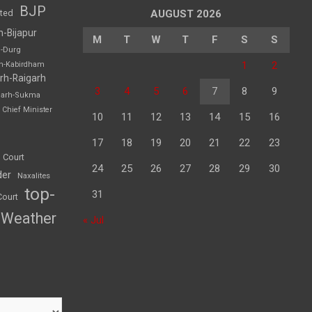
BJP
sted
AUGUST 2026
h-Bijapur
M
T
W
T
F
S
S
h-Durg
1
2
rh-Kabirdham
rh-Raigarh
3
4
5
6
7
8
9
garh-Sukma
Chief Minister
10
11
12
13
14
15
16
17
18
19
20
21
22
23
 Court
24
25
26
27
28
29
30
der
Naxalites
top-
31
Court
Weather
« Jul