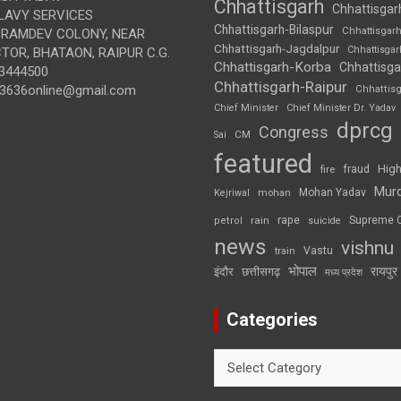
Chhattisgarh
Chhattisgar
LAVY SERVICES
Chhattisgarh-Bilaspur
Chhattisgar
BRAMDEV COLONY, NEAR
Chhattisgarh-Jagdalpur
Chhattisga
OR, BHATAON, RAIPUR C.G.
Chhattisgarh-Korba
Chhattisga
3444500
Chhattisgarh-Raipur
3636online@gmail.com
Chhattis
Chief Minister
Chief Minister Dr. Yadav
dprcg
Congress
CM
Sai
featured
High
fire
fraud
Mur
Mohan Yadav
Kejriwal
mohan
rape
Supreme 
rain
petrol
suicide
news
vishnu
Vastu
train
भोपाल
रायपुर
इंदौर
छत्तीसगढ़
मध्य प्रदेश
Categories
Categories