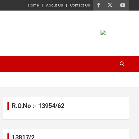
Home
About Us
Contact Us
R.O.No :- 13954/62
13817/2