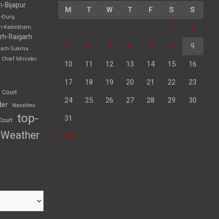
h-Bijapur
M
T
W
T
F
S
S
h-Durg
1
2
rh-Kabirdham
rh-Raigarh
3
4
5
6
7
8
9
garh-Sukma
Chief Minister
10
11
12
13
14
15
16
17
18
19
20
21
22
23
 Court
24
25
26
27
28
29
30
der
Naxalites
top-
31
Court
Weather
« Jul