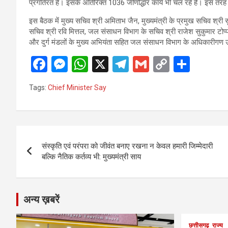
प्रगतिरत हैं। इसके अतिरिक्त 1036 जीर्णोद्धार कार्य भी चल रहे हैं। इस तर
इस बैठक में मुख्य सचिव श्री अमिताभ जैन, मुख्यमंत्री के प्रमुख सचिव श्री सुब
सचिव श्री रवि मित्तल, जल संसाधन विभाग के सचिव श्री राजेश सुकुमार टोप्प
और दुर्ग मंडलों के मुख्य अभियंता सहित जल संसाधन विभाग के अधिकारीगण 
F
M
W
X
T
G
C
S
a
es
h
el
m
o
h
Tags:
Chief Minister Say
ce
se
at
e
ail
py
ar
b
n
s
gr
Li
e
o
g
A
a
n
Post
o
er
p
m
k
संस्कृति एवं परंपरा को जीवंत बनाए रखना न केवल हमारी जिम्मेदारी
navigation
बल्कि नैतिक कर्तव्य भी: मुख्यमंत्री साय
k
p
अन्य ख़बरें
छत्तीसगढ़
राज्य