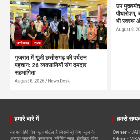
उप मुख्यमंत
पौधारोपण, ब
भी स्वस्थ औ
August 8, 2
छत्तीसगढ़
राज्य
गुजरात में गूंजी छत्तीसगढ़ की पर्यटन
पहचान: 26 व्यवसायियों संग दमदार
सहभागिता
August 8, 2026
News Desk
हमारे बारे में
हमसे सम्पर्
यह एक हिंदी वेब न्यूज़ पोर्टल है जिसमें ब्रेकिंग न्यूज़ के
Owner -
JAI
अलावा राजनीति, प्रशासन, ट्रेंडिंग न्यूज, बॉलीवुड, खेल
Editor -
VIKA