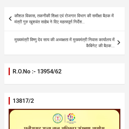
ce
se
at
e
ail
py
ar
b
n
s
gr
Li
e
Post
कौशल विकास, तकनीकी शिक्षा एवं रोजगार विभाग की समीक्षा बैठक में
o
g
A
a
n
navigation
मंत्री गुरु खुशवंत साहेब ने दिए महत्वपूर्ण निर्देश…
o
er
p
m
k
k
p
मुख्यमंत्री विष्णु देव साय की अध्यक्षता में मुख्यमंत्री निवास कार्यालय में
कैबिनेट की बैठक….
R.O.No :- 13954/62
13817/2