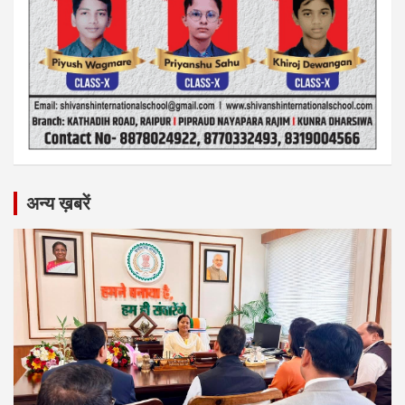
अन्य ख़बरें