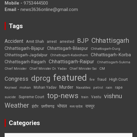
Mobile -
9753444500
Email -
news3636online@gmail.com
Tags
Chhattisgarh
BJP
Accident
Amit Shah
arrested
arrest
Chhattisgarh-Bijapur
Chhattisgarh-Bilaspur
Chhattisgarh-Durg
Chhattisgarh-Korba
Chhattisgarh-Jagdalpur
Chhattisgarh-Kabirdham
Chhattisgarh-Raipur
Chhattisgarh-Raigarh
Chhattisgarh-Sukma
CM
Chief Minister
Chief Minister Dr. Yadav
Chief Minister Sai
featured
dprcg
Congress
High Court
fire
fraud
Murder
rape
Mohan Yadav
Naxalites
rain
Kejriwal
mohan
petrol
top-news
vishnu
Supreme Court
Vastu
suicide
train
Weather
भोपाल
रायपुर
इंदौर
छत्तीसगढ़
मध्य प्रदेश
Categories
Categories