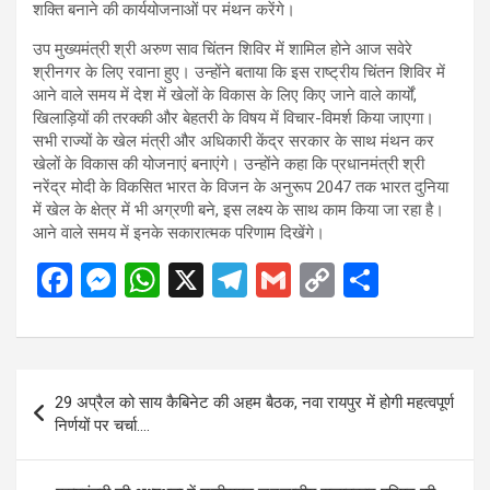
शक्ति बनाने की कार्ययोजनाओं पर मंथन करेंगे।
उप मुख्यमंत्री श्री अरुण साव चिंतन शिविर में शामिल होने आज सवेरे
श्रीनगर के लिए रवाना हुए। उन्होंने बताया कि इस राष्ट्रीय चिंतन शिविर में
आने वाले समय में देश में खेलों के विकास के लिए किए जाने वाले कार्यों,
खिलाड़ियों की तरक्की और बेहतरी के विषय में विचार-विमर्श किया जाएगा।
सभी राज्यों के खेल मंत्री और अधिकारी केंद्र सरकार के साथ मंथन कर
खेलों के विकास की योजनाएं बनाएंगे। उन्होंने कहा कि प्रधानमंत्री श्री
नरेंद्र मोदी के विकसित भारत के विजन के अनुरूप 2047 तक भारत दुनिया
में खेल के क्षेत्र में भी अग्रणी बने, इस लक्ष्य के साथ काम किया जा रहा है।
आने वाले समय में इनके सकारात्मक परिणाम दिखेंगे।
F
M
W
X
T
G
C
S
a
es
h
el
m
o
h
ce
se
at
e
ail
py
ar
b
n
s
gr
Li
e
Post
29 अप्रैल को साय कैबिनेट की अहम बैठक, नवा रायपुर में होगी महत्वपूर्ण
o
g
A
a
n
navigation
निर्णयों पर चर्चा….
o
er
p
m
k
k
p