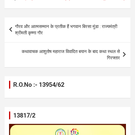
ce
se
at
e
ail
py
ar
b
n
s
gr
Li
e
o
g
A
a
n
Post
गौरव और आत्मसम्मान के प्रतीक हैं भगवान बिरसा मुंडा : राज्यमंत्री
o
er
p
m
k
navigation
श्रीमती कृष्णा गौर
k
p
कथावाचक आशुतोष महाराज विवादित बयान के बाद कथा स्थल से
गिरफ्तार
R.O.No :- 13954/62
13817/2