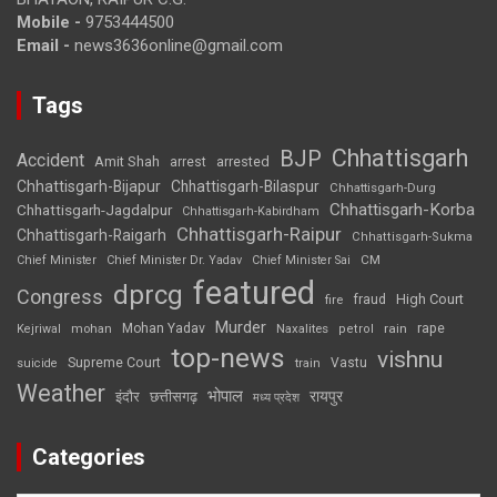
Mobile -
9753444500
Email -
news3636online@gmail.com
Tags
Chhattisgarh
BJP
Accident
Amit Shah
arrested
arrest
Chhattisgarh-Bijapur
Chhattisgarh-Bilaspur
Chhattisgarh-Durg
Chhattisgarh-Korba
Chhattisgarh-Jagdalpur
Chhattisgarh-Kabirdham
Chhattisgarh-Raipur
Chhattisgarh-Raigarh
Chhattisgarh-Sukma
CM
Chief Minister
Chief Minister Dr. Yadav
Chief Minister Sai
featured
dprcg
Congress
High Court
fire
fraud
Murder
rape
Mohan Yadav
Naxalites
rain
Kejriwal
mohan
petrol
top-news
vishnu
Supreme Court
Vastu
suicide
train
Weather
भोपाल
रायपुर
इंदौर
छत्तीसगढ़
मध्य प्रदेश
Categories