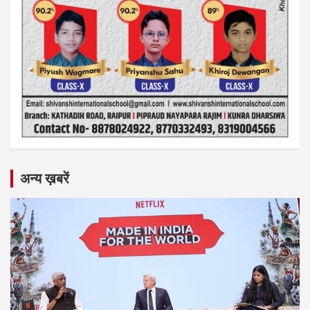
अन्य ख़बरें