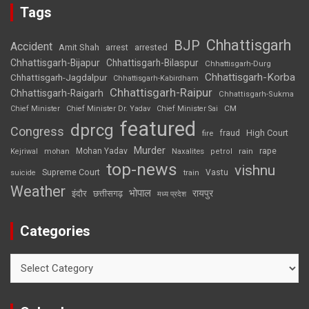
Tags
Chhattisgarh
BJP
Accident
Amit Shah
arrested
arrest
Chhattisgarh-Bijapur
Chhattisgarh-Bilaspur
Chhattisgarh-Durg
Chhattisgarh-Korba
Chhattisgarh-Jagdalpur
Chhattisgarh-Kabirdham
Chhattisgarh-Raipur
Chhattisgarh-Raigarh
Chhattisgarh-Sukma
CM
Chief Minister
Chief Minister Dr. Yadav
Chief Minister Sai
featured
dprcg
Congress
High Court
fire
fraud
Murder
rape
Mohan Yadav
Naxalites
rain
Kejriwal
mohan
petrol
top-news
vishnu
Supreme Court
Vastu
suicide
train
Weather
भोपाल
रायपुर
इंदौर
छत्तीसगढ़
मध्य प्रदेश
Categories
Categories