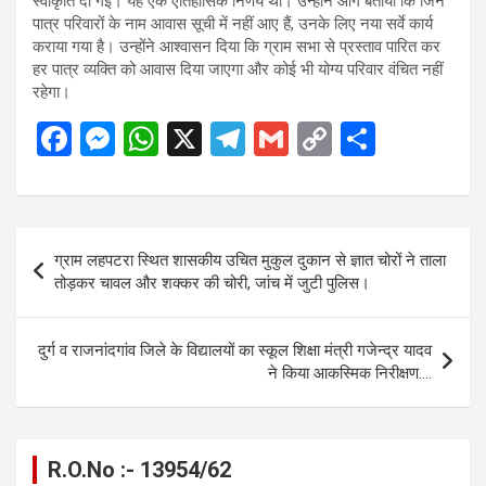
स्वीकृति दी गई। यह एक ऐतिहासिक निर्णय था। उन्होंने आगे बताया कि जिन
पात्र परिवारों के नाम आवास सूची में नहीं आए हैं, उनके लिए नया सर्वे कार्य
कराया गया है। उन्होंने आश्वासन दिया कि ग्राम सभा से प्रस्ताव पारित कर
हर पात्र व्यक्ति को आवास दिया जाएगा और कोई भी योग्य परिवार वंचित नहीं
रहेगा।
F
M
W
X
T
G
C
S
a
es
h
el
m
o
h
ce
se
at
e
ail
py
ar
b
n
s
gr
Li
e
Post
ग्राम लहपटरा स्थित शासकीय उचित मुकुल दुकान से ज्ञात चोरों ने ताला
o
g
A
a
n
navigation
तोड़कर चावल और शक्कर की चोरी, जांच में जुटी पुलिस।
o
er
p
m
k
k
p
दुर्ग व राजनांदगांव जिले के विद्यालयों का स्कूल शिक्षा मंत्री गजेन्द्र यादव
ने किया आकस्मिक निरीक्षण….
R.O.No :- 13954/62