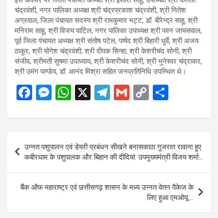
चंद्रवंशी, नगर पालिका अध्यक्ष श्री चंद्रप्रकाश चंद्रवंशी, श्री नितेश
अग्रवाल, जिला पंचायत सदस्य श्री रामकुमार भट्ट, डॉ. बीरेन्द्र साहू, श्री
मनिराम साहू, श्री विजय पाटिल, नगर पालिका उपाध्यक्ष श्री पवन जायसवाल,
पूर्व जिला पंचायत अध्यक्ष श्री संतोष पटेल, पार्षद श्री बिहारी धुर्वे, श्री अजय
ठाकुर, श्री योगेश चंद्रवंशी, श्री दीपक सिन्हा, श्री केशरीचंद सोनी, श्री
संजीव, श्रीमती सुषमा उपाध्याय, श्री केशरीचंद सोनी, श्री भुनेश्वर चंद्राकर,
श्री उमंग पाण्डेय, डॉ. आनंद मिश्रा सहित जनप्रतिनिधि उपस्थित थे।
F
M
W
X
T
G
C
S
a
es
h
el
m
o
h
ce
se
at
e
ail
py
ar
b
n
s
gr
Li
e
Post
उन्नत पशुपालन एवं डेयरी प्रबंधन सीखने बनासकाठा गुजरात रावाना हुए
o
g
A
a
n
navigation
कबीरधाम के पशुपालक और बिहान की दीदियां: उपमुख्यमंत्री विजय शर्मा…
o
er
p
m
k
k
p
बैंक ऑफ महाराष्ट्र एवं छत्तीसगढ़ शासन के मध्य उन्नत वेतन पैकेज के
लिए हुआ एमओयू….