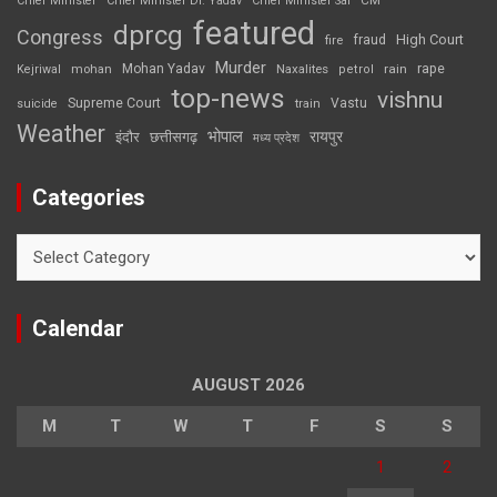
CM
Chief Minister
Chief Minister Dr. Yadav
Chief Minister Sai
featured
dprcg
Congress
High Court
fire
fraud
Murder
rape
Mohan Yadav
Naxalites
rain
Kejriwal
mohan
petrol
top-news
vishnu
Supreme Court
Vastu
suicide
train
Weather
भोपाल
रायपुर
इंदौर
छत्तीसगढ़
मध्य प्रदेश
Categories
Categories
Calendar
AUGUST 2026
M
T
W
T
F
S
S
1
2