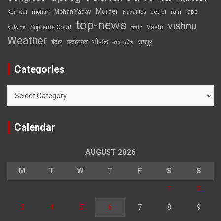
Murder
rape
Mohan Yadav
Naxalites
rain
Kejriwal
mohan
petrol
top-news
vishnu
Supreme Court
Vastu
suicide
train
Weather
भोपाल
रायपुर
इंदौर
छत्तीसगढ़
मध्य प्रदेश
Categories
Categories
Calendar
AUGUST 2026
M
T
W
T
F
S
S
1
2
3
4
5
6
7
8
9