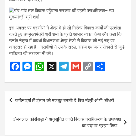
इस अवसर पर ग्रामीणों ने क्षेत्र में हो रहे निरंतर विकास कार्यों की प्रशंसा
करते हुए उपमुख्यमंत्री श्री शर्मा के प्रति आभार व्यक्त किया और कहा कि
उनके नेतृत्व में कवर्धा विधानसभा क्षेत्र तेजी से विकास की नई राह पर
अग्रसर हो रहा है। ग्रामीणों ने उनके सरल, सहज एवं जनसरोकारों से जुड़े
व्यक्तित्व की सराहना भी की।
F
M
W
X
T
G
C
S
a
es
h
el
m
o
h
ce
se
at
e
ail
py
ar
b
n
s
gr
Li
e
Post
कठिनाइयां ही इंसान को मजबूत बनाती हैं: वित्त मंत्री ओ.पी. चौधरी….
o
g
A
a
n
navigation
o
er
p
m
k
डोमनलाल कोर्सेवाड़ा ने अनुसूचित जाति विकास प्राधिकरण के उपाध्यक्ष
k
p
का पदभार ग्रहण किया….