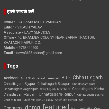
हमसे सम्पर्क करें
Owner -
JAI PRAKASH DEWANGAN
Editor -
VIKASH YADAV
Associate -
LAVY SERVICES
Office -
40, BRAMDEV COLONY, NEAR SAPNA TRACTOR,
BHATAON, RAIPUR C.G.
Mobile -
9753444500
Email -
news3636online@gmail.com
Tags
Chhattisgarh
BJP
Accident
Amit Shah
arrested
arrest
Chhattisgarh-Bijapur
Chhattisgarh-Bilaspur
Chhattisgarh-Durg
Chhattisgarh-Korba
Chhattisgarh-Jagdalpur
Chhattisgarh-Kabirdham
Chhattisgarh-Raipur
Chhattisgarh-Raigarh
Chhattisgarh-Sukma
CM
Chief Minister
Chief Minister Dr. Yadav
Chief Minister Sai
featured
dprcg
Congress
High Court
fire
fraud