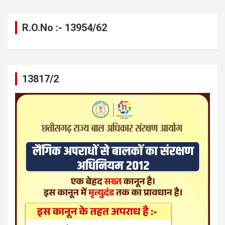
R.O.No :- 13954/62
13817/2