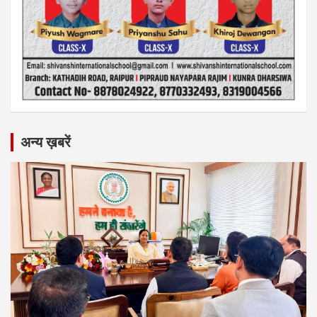
अन्य ख़बरें