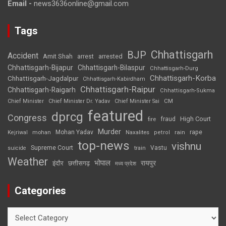
Email -
news3636online@gmail.com
Tags
Chhattisgarh
BJP
Accident
Amit Shah
arrested
arrest
Chhattisgarh-Bijapur
Chhattisgarh-Bilaspur
Chhattisgarh-Durg
Chhattisgarh-Korba
Chhattisgarh-Jagdalpur
Chhattisgarh-Kabirdham
Chhattisgarh-Raipur
Chhattisgarh-Raigarh
Chhattisgarh-Sukma
CM
Chief Minister
Chief Minister Dr. Yadav
Chief Minister Sai
featured
dprcg
Congress
High Court
fire
fraud
Murder
rape
Mohan Yadav
Naxalites
rain
Kejriwal
mohan
petrol
top-news
vishnu
Supreme Court
Vastu
suicide
train
Weather
भोपाल
रायपुर
इंदौर
छत्तीसगढ़
मध्य प्रदेश
Categories
Categories