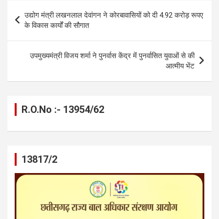
b
n
s
gr
Li
e
Post
उद्योग मंत्री लखनलाल देवांगन ने कोरबावासियों को दी 4.92 करोड़ रूपए
o
g
A
a
n
navigation
के विकास कार्यों की सौगात
o
er
p
m
k
k
p
उपमुख्यमंत्री विजय शर्मा ने पुनर्वास केंद्र में पुनर्वासित युवाओं से की
आत्मीय भेंट
R.O.No :- 13954/62
13817/2