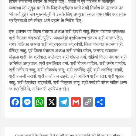
विशेष सावधानी बरतने के निर्देश दिए। बैठक में पूरे परिसर में जलापूर्ति
व्यवस्था को सुदृढ़ बनाने के लिए केंद्रीकृत पानी टंकी निर्माण के प्रस्ताव पर
भी चर्चा हुई। उप मुख्यमंत्री ने इसके लिए उपयुक्त स्थल चयन और आवश्यक
प्रक्रियाओं को शीघ्र आगे बढ़ाने के निर्देश दिए।
इस अवसर पर जिला पंचायत अध्यक्ष श्री ईश्वरी साहू, जिला पंचायत उपाध्यक्ष
श्री कैलाश चंद्रवंशी, पुलिस जवाबदेही प्राधिकरण सदस्य श्री भगत पटेल,
नगर पालिका अध्यक्ष श्री चंद्रप्रकाश चंद्रवंशी, जिला पंचायत सदस्य श्री
वीरेंद्र साहू, पूर्व जिला पंचायत अध्यक्ष श्री संतोष पटेल, जनपद उपाध्यक्ष
बोड़ला श्री नंद श्रीवास, कलेक्टर श्री गोपाल वर्मा, सीईओ जिला पंचायत श्री
अभिषेक अग्रवाल, श्री रामकिंकर वर्मा, श्री विजय पाटिल, श्री उमंग पाण्डेय,
श्री मनीराम साहू, श्री लोकचंद साहू, श्री रूपसिंह धुर्वे, श्री रूपसिंह मरावी,
श्री रामजी मरावी, श्री काशीराम उइके, श्री आदित्य श्रीवास्तव, श्री भूखन
साहू, श्री हेमचंद्र चंद्रवंशी, श्री मिलूराम साहू, श्री परदेशी पटेल सहित अन्य
जनप्रतिनिधि, अधिकारी उपस्थित रहे।
F
M
W
X
T
G
C
S
a
es
h
el
m
o
h
ce
se
at
e
ail
py
ar
b
n
s
gr
Li
e
Post
प्रधानमंत्री के नेतृत्व में देश की सनातन संस्कृति को मिला नया गौरव :