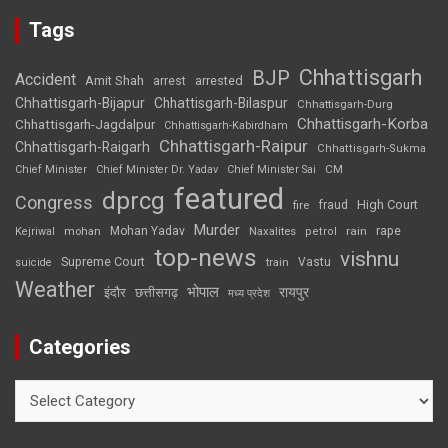
Tags
Chhattisgarh
BJP
Accident
Amit Shah
arrested
arrest
Chhattisgarh-Bijapur
Chhattisgarh-Bilaspur
Chhattisgarh-Durg
Chhattisgarh-Korba
Chhattisgarh-Jagdalpur
Chhattisgarh-Kabirdham
Chhattisgarh-Raipur
Chhattisgarh-Raigarh
Chhattisgarh-Sukma
CM
Chief Minister
Chief Minister Dr. Yadav
Chief Minister Sai
featured
dprcg
Congress
High Court
fire
fraud
Murder
rape
Mohan Yadav
Naxalites
rain
Kejriwal
mohan
petrol
top-news
vishnu
Supreme Court
Vastu
suicide
train
Weather
भोपाल
रायपुर
इंदौर
छत्तीसगढ़
मध्य प्रदेश
Categories
Categories