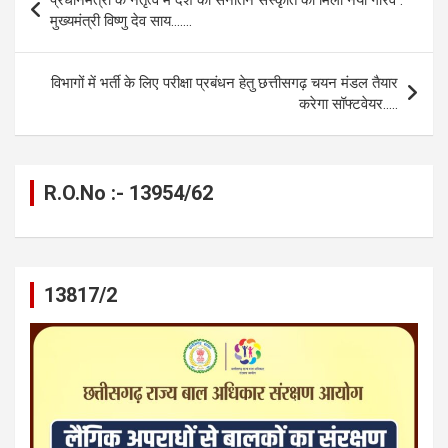
o
g
A
a
n
navigation
मुख्यमंत्री विष्णु देव साय…….
o
er
p
m
k
k
p
विभागों में भर्ती के लिए परीक्षा प्रबंधन हेतु छत्तीसगढ़ चयन मंडल तैयार
करेगा सॉफ्टवेयर…..
R.O.No :- 13954/62
13817/2