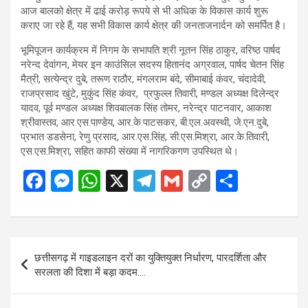
आज बालको क्षेत्र में ढाई करोड़ रूपये से भी अधिक के विकास कार्य शुरू
कराए जा रहे हैं, यह सभी विकास कार्य क्षेत्र की जनताजनार्दन को समर्पित है।
भूमिपूजन कार्यक्रम में निगम के सभापति श्री नूतन सिंह ठाकुर, वरिष्ठ पार्षद
नरेन्द देवांगन, मेयर इन काउंसिल सदस्य हितानंद अग्रवाल, पार्षद चेतन सिंह
मैत्री, सत्येन्द्र दुबे, तरूण राठौर, मंगलराम बंदे, सीमाबाई कंवर, चंदादेवी,
राजप्रसाद खुंटे, मुकुंद सिंह कंवर, प्रफुल्ल तिवारी, मण्डल अध्यक्ष दिलेन्द्र
यादव, पूर्व मण्डल अध्यक्ष शिवबालक सिंह तोमर, नरेन्द्र पाटनवार, आकाश
श्रीवास्तव, आर.एस.पाण्डेय, आर.के.पाटसकर, बी.एल.अवस्थी, जे.एन.दुबे,
प्रभात डडसेना, रेणु प्रसाद, आर.एस.सिंह, सी.एस.मिश्रा, आर.के.तिवारी,
एस.एस.मिश्रा, सहित काफी संख्या में नागरिकगण उपस्थित थे।
F
M
W
X
T
G
C
S
a
es
h
el
m
o
h
ce
se
at
e
ail
py
ar
b
n
s
gr
Li
e
Post
छत्तीसगढ़ में गाइडलाइन दरों का युक्तियुक्त निर्धारण, पारदर्शिता और
o
g
A
a
n
navigation
सरलता की दिशा में बड़ा कदम….
o
er
p
m
k