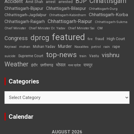
Chhattisgarh
BJP
Accident
Amit Shah
arrested
arrest
Chhattisgarh-Bijapur
Chhattisgarh-Bilaspur
Chhattisgarh-Durg
Chhattisgarh-Korba
Chhattisgarh-Jagdalpur
Chhattisgarh-Kabirdham
Chhattisgarh-Raipur
Chhattisgarh-Raigarh
Chhattisgarh-Sukma
CM
Chief Minister
Chief Minister Dr. Yadav
Chief Minister Sai
featured
dprcg
Congress
High Court
fire
fraud
Murder
rape
Mohan Yadav
Naxalites
rain
Kejriwal
mohan
petrol
top-news
vishnu
Supreme Court
Vastu
suicide
train
Weather
भोपाल
रायपुर
इंदौर
छत्तीसगढ़
मध्य प्रदेश
Categories
Categories
Calendar
AUGUST 2026