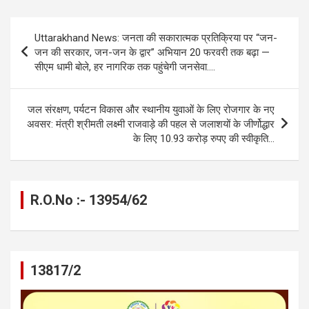
ce
se
at
e
ail
py
ar
b
n
s
gr
Li
e
Post
Uttarakhand News: जनता की सकारात्मक प्रतिक्रिया पर “जन-
o
g
A
a
n
navigation
जन की सरकार, जन-जन के द्वार” अभियान 20 फरवरी तक बढ़ा —
o
er
p
m
k
सीएम धामी बोले, हर नागरिक तक पहुंचेगी जनसेवा….
k
p
जल संरक्षण, पर्यटन विकास और स्थानीय युवाओं के लिए रोजगार के नए
अवसर: मंत्री श्रीमती लक्ष्मी राजवाड़े की पहल से जलाशयों के जीर्णोद्धार
के लिए 10.93 करोड़ रुपए की स्वीकृति…
R.O.No :- 13954/62
13817/2