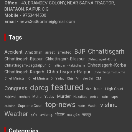
Office -
40, BRAMDEV COLONY, NEAR SAPNA TRACTOR,
BHATAON, RAIPUR C.G.
Mobile -
9753444500
Email -
news3636online@gmail.com
Tags
Chhattisgarh
BJP
Accident
Amit Shah
arrested
arrest
Chhattisgarh-Bijapur
Chhattisgarh-Bilaspur
Chhattisgarh-Durg
Chhattisgarh-Korba
Chhattisgarh-Jagdalpur
Chhattisgarh-Kabirdham
Chhattisgarh-Raipur
Chhattisgarh-Raigarh
Chhattisgarh-Sukma
CM
Chief Minister
Chief Minister Dr. Yadav
Chief Minister Sai
featured
dprcg
Congress
High Court
fire
fraud
Murder
rape
Mohan Yadav
Naxalites
rain
Kejriwal
mohan
petrol
top-news
vishnu
Supreme Court
Vastu
suicide
train
Weather
भोपाल
रायपुर
इंदौर
छत्तीसगढ़
मध्य प्रदेश
Categories