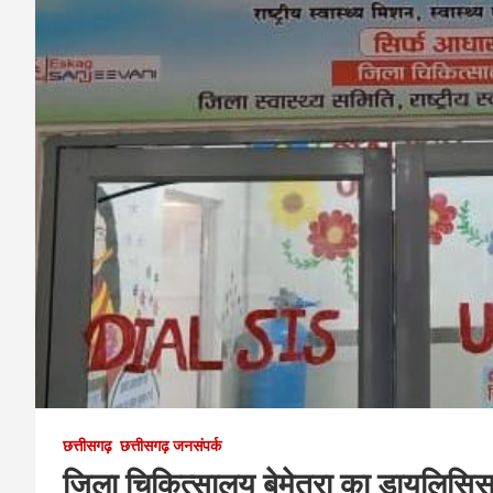
छत्तीसगढ़
छत्तीसगढ़ जनसंपर्क
जिला चिकित्सालय बेमेतरा का डायलिसिस