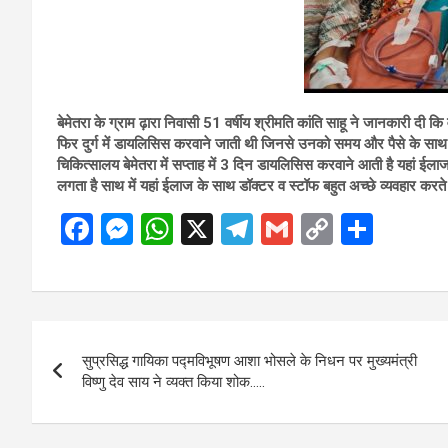
बेमेतरा के ग्राम ढ़ारा निवासी 51 वर्षीय श्रीमति कांति साहू ने जानकारी दी 
फिर दुर्ग में डायलिसिस करवाने जाती थी जिनसे उनको समय और पैसे के साथ 
चिकित्सालय बेमेतरा में सप्ताह में 3 दिन डायलिसिस करवाने आती है यहां ईल
लगता है साथ में यहां ईलाज के साथ डॉक्टर व स्टॉफ बहुत अच्छे व्यवहार करते 
F
M
W
X
T
G
C
S
a
es
h
el
m
o
h
ce
se
at
e
ail
py
ar
b
n
s
gr
Li
e
Post
o
g
A
a
n
सुप्रसिद्ध गायिका पद्मविभूषण आशा भोसले के निधन पर मुख्यमंत्री
navigation
o
er
p
m
k
विष्णु देव साय ने व्यक्त किया शोक…..
k
p