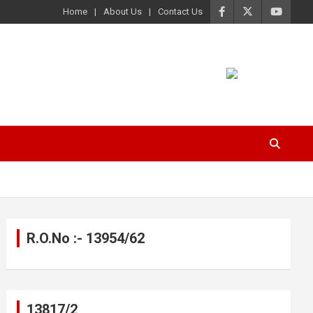
Home
About Us
Contact Us
R.O.No :- 13954/62
13817/2