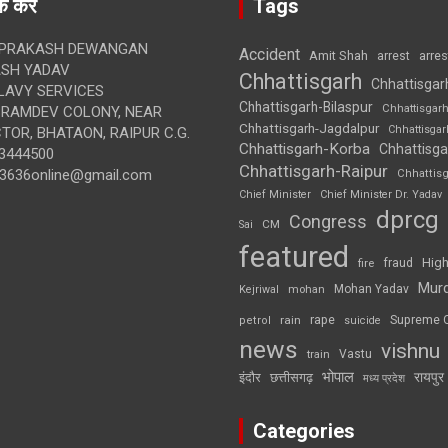
क करें
Tags
 PRAKASH DEWANGAN
Accident
Amit Shah
arre
arrest
SH YADAV
Chhattisgarh
Chhattisgar
LAVY SERVICES
Chhattisgarh-Bilaspur
Chhattisgar
BRAMDEV COLONY, NEAR
Chhattisgarh-Jagdalpur
Chhattisga
OR, BHATAON, RAIPUR C.G.
Chhattisgarh-Korba
Chhattisga
3444500
Chhattisgarh-Raipur
3636online@gmail.com
Chhattis
Chief Minister
Chief Minister Dr. Yadav
dprcg
Congress
CM
Sai
featured
High
fire
fraud
Mur
Mohan Yadav
Kejriwal
mohan
rape
Supreme 
rain
petrol
suicide
news
vishnu
Vastu
train
भोपाल
रायपुर
इंदौर
छत्तीसगढ़
मध्य प्रदेश
Categories