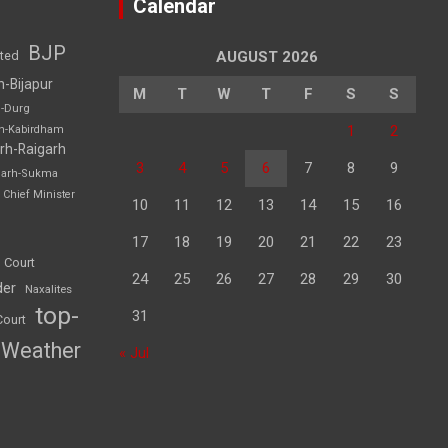
Calendar
BJP
sted
AUGUST 2026
h-Bijapur
M
T
W
T
F
S
S
h-Durg
1
2
rh-Kabirdham
rh-Raigarh
3
4
5
6
7
8
9
garh-Sukma
Chief Minister
10
11
12
13
14
15
16
17
18
19
20
21
22
23
 Court
24
25
26
27
28
29
30
der
Naxalites
top-
31
Court
Weather
« Jul