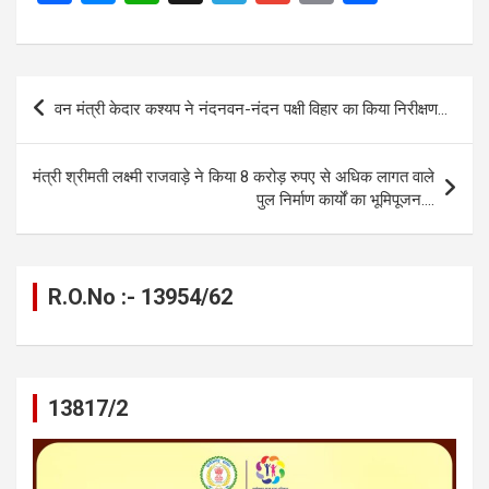
a
es
h
el
m
o
h
ce
se
at
e
ail
py
ar
b
n
s
gr
Li
e
Post
वन मंत्री केदार कश्यप ने नंदनवन-नंदन पक्षी विहार का किया निरीक्षण…
o
g
A
a
n
navigation
o
er
p
m
k
मंत्री श्रीमती लक्ष्मी राजवाड़े ने किया 8 करोड़ रुपए से अधिक लागत वाले
k
p
पुल निर्माण कार्यों का भूमिपूजन….
R.O.No :- 13954/62
13817/2