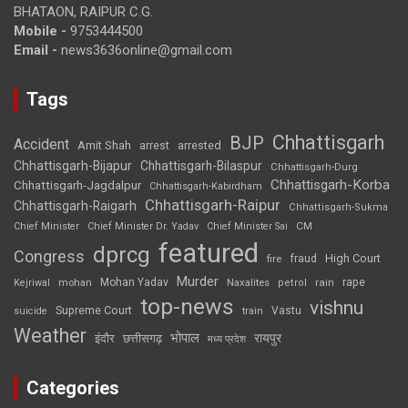
BHATAON, RAIPUR C.G.
Mobile -
9753444500
Email -
news3636online@gmail.com
Tags
Chhattisgarh
BJP
Accident
Amit Shah
arrested
arrest
Chhattisgarh-Bijapur
Chhattisgarh-Bilaspur
Chhattisgarh-Durg
Chhattisgarh-Korba
Chhattisgarh-Jagdalpur
Chhattisgarh-Kabirdham
Chhattisgarh-Raipur
Chhattisgarh-Raigarh
Chhattisgarh-Sukma
CM
Chief Minister
Chief Minister Dr. Yadav
Chief Minister Sai
featured
dprcg
Congress
High Court
fire
fraud
Murder
rape
Mohan Yadav
Naxalites
rain
Kejriwal
mohan
petrol
top-news
vishnu
Supreme Court
Vastu
suicide
train
Weather
भोपाल
रायपुर
इंदौर
छत्तीसगढ़
मध्य प्रदेश
Categories