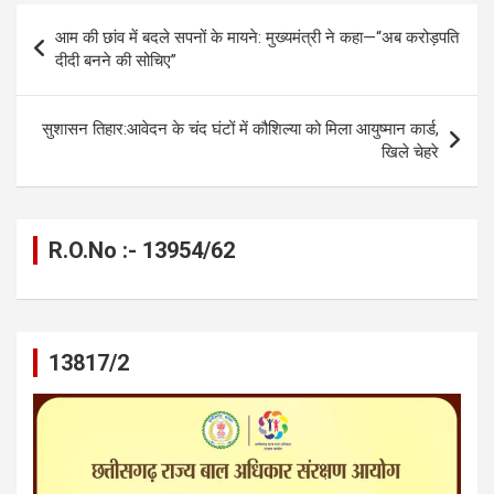
b
n
s
gr
Li
e
Post
आम की छांव में बदले सपनों के मायने: मुख्यमंत्री ने कहा—“अब करोड़पति
o
g
A
a
n
navigation
दीदी बनने की सोचिए”
o
er
p
m
k
k
p
सुशासन तिहार:आवेदन के चंद घंटों में कौशिल्या को मिला आयुष्मान कार्ड,
खिले चेहरे
R.O.No :- 13954/62
13817/2