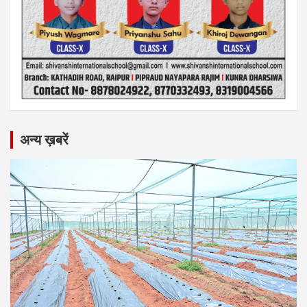
अन्य ख़बरें