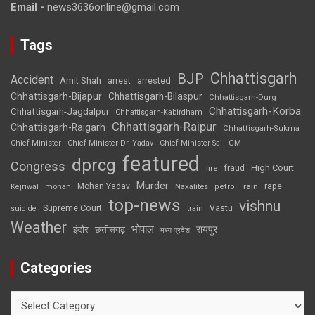
Email -
news3636online@gmail.com
Tags
Chhattisgarh
BJP
Accident
Amit Shah
arrested
arrest
Chhattisgarh-Bijapur
Chhattisgarh-Bilaspur
Chhattisgarh-Durg
Chhattisgarh-Korba
Chhattisgarh-Jagdalpur
Chhattisgarh-Kabirdham
Chhattisgarh-Raipur
Chhattisgarh-Raigarh
Chhattisgarh-Sukma
CM
Chief Minister
Chief Minister Dr. Yadav
Chief Minister Sai
featured
dprcg
Congress
High Court
fire
fraud
Murder
rape
Mohan Yadav
Naxalites
rain
Kejriwal
mohan
petrol
top-news
vishnu
Supreme Court
Vastu
suicide
train
Weather
भोपाल
रायपुर
इंदौर
छत्तीसगढ़
मध्य प्रदेश
Categories
Categories