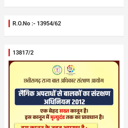
R.O.No :- 13954/62
13817/2