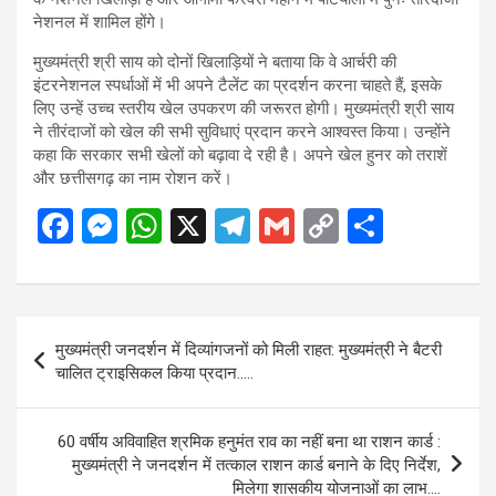
नेशनल में शामिल होंगे।
मुख्यमंत्री श्री साय को दोनों खिलाड़ियों ने बताया कि वे आर्चरी की
इंटरनेशनल स्पर्धाओं में भी अपने टैलेंट का प्रदर्शन करना चाहते हैं, इसके
लिए उन्हें उच्च स्तरीय खेल उपकरण की जरूरत होगी। मुख्यमंत्री श्री साय
ने तीरंदाजों को खेल की सभी सुविधाएं प्रदान करने आश्वस्त किया। उन्होंने
कहा कि सरकार सभी खेलों को बढ़ावा दे रही है। अपने खेल हुनर को तराशें
और छत्तीसगढ़ का नाम रोशन करें।
F
M
W
X
T
G
C
S
a
es
h
el
m
o
h
ce
se
at
e
ail
py
ar
b
n
s
gr
Li
e
Post
मुख्यमंत्री जनदर्शन में दिव्यांगजनों को मिली राहत: मुख्यमंत्री ने बैटरी
o
g
A
a
n
navigation
चालित ट्राइसिकल किया प्रदान…..
o
er
p
m
k
k
p
60 वर्षीय अविवाहित श्रमिक हनुमंत राव का नहीं बना था राशन कार्ड :
मुख्यमंत्री ने जनदर्शन में तत्काल राशन कार्ड बनाने के दिए निर्देश,
मिलेगा शासकीय योजनाओं का लाभ….