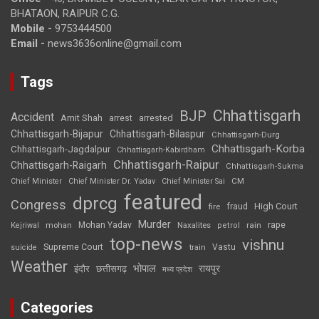
BHATAON, RAIPUR C.G.
Mobile -
9753444500
Email -
news3636online@gmail.com
Tags
Chhattisgarh
BJP
Accident
Amit Shah
arrested
arrest
Chhattisgarh-Bijapur
Chhattisgarh-Bilaspur
Chhattisgarh-Durg
Chhattisgarh-Korba
Chhattisgarh-Jagdalpur
Chhattisgarh-Kabirdham
Chhattisgarh-Raipur
Chhattisgarh-Raigarh
Chhattisgarh-Sukma
CM
Chief Minister
Chief Minister Dr. Yadav
Chief Minister Sai
featured
dprcg
Congress
High Court
fire
fraud
Murder
rape
Mohan Yadav
Naxalites
rain
Kejriwal
mohan
petrol
top-news
vishnu
Supreme Court
Vastu
suicide
train
Weather
भोपाल
रायपुर
इंदौर
छत्तीसगढ़
मध्य प्रदेश
Categories