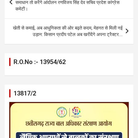
o
g
A
a
n
navigation
समाधान तो करेंगे आंदोलन रणविजय सिंह देव सचिव प्रदेश कांग्रेस
o
er
p
m
k
कमेटी।
k
p
खेती से कमाई, अब आधुनिकता की ओर बढ़ते कदम, मेहनत से मिली नई
उड़ान: किसान प्रदीप पटेल अब खरीदेंगे अपना ट्रैक्टर….
R.O.No :- 13954/62
13817/2