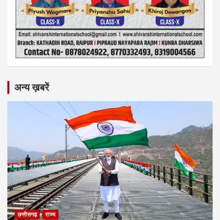
अन्य ख़बरें
छत्तीसगढ़
राज्य