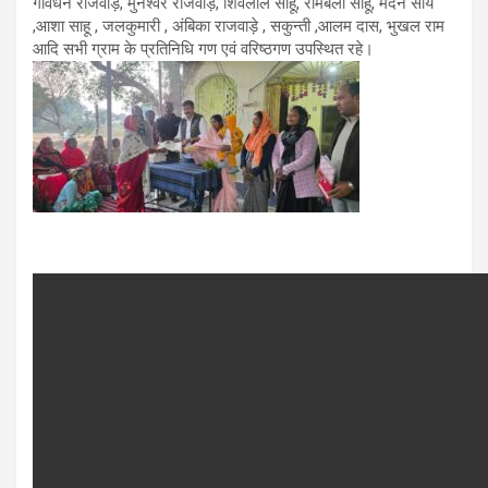
गोवर्धन राजवाड़े, मुनेश्वर राजवाड़े, शिवलाल साहू, रामबली साहू, मदन साय
,आशा साहू , जलकुमारी , अंबिका राजवाड़े , सकुन्ती ,आलम दास, भुखल राम
आदि सभी ग्राम के प्रतिनिधि गण एवं वरिष्ठगण उपस्थित रहे।