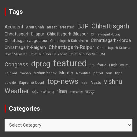
Tags
Chhattisgarh
BJP
Accident
Amit Shah
arrested
arrest
Chhattisgarh-Bijapur
Chhattisgarh-Bilaspur
Chhattisgarh-Durg
Chhattisgarh-Korba
Chhattisgarh-Jagdalpur
Chhattisgarh-Kabirdham
Chhattisgarh-Raipur
Chhattisgarh-Raigarh
Chhattisgarh-Sukma
CM
Chief Minister
Chief Minister Dr. Yadav
Chief Minister Sai
featured
dprcg
Congress
High Court
fire
fraud
Murder
rape
Mohan Yadav
Naxalites
rain
Kejriwal
mohan
petrol
top-news
vishnu
Supreme Court
Vastu
suicide
train
Weather
भोपाल
रायपुर
इंदौर
छत्तीसगढ़
मध्य प्रदेश
Categories
Categories