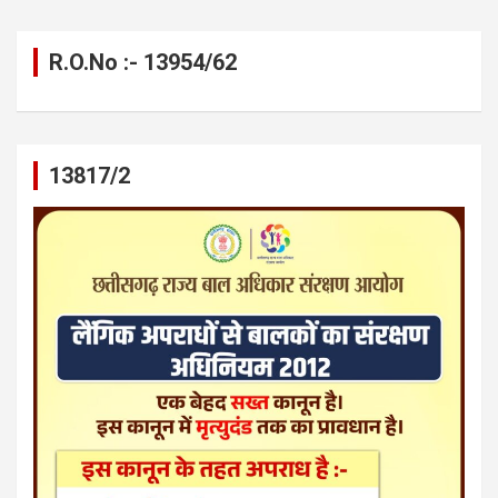
R.O.No :- 13954/62
13817/2