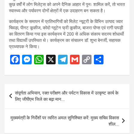
कुछ वर्षों में लोग मिलेट्स को अपने दैनिक आहार में पुनः शामिल करें, तो भारत
स्वास्थ्य और पर्यावरण दोनों क्षेत्रों में एक उदाहरण बन सकता है।
कार्यक्रम के समापन में प्रतिभागियों को मिलेट न्यूट्री के विभिन उत्पाद ज्वार
चिवड़ा, पीनट कूकीज, कोदो ग्लूटेन फ्री कूकीज, बाजरा पोप्स एवं रागी पापड़ी
का वितरण किया गया इस कार्यक्रम में 200 से अधिक संकाय सदस्य शोधार्थी
तथा विद्यार्थी उपस्थित थे। कार्यक्रम का संचालन डॉ. शुभा बेनर्जी, सहायक
प्राध्यापक ने किया।
F
M
W
X
T
G
C
S
a
es
h
el
m
o
h
ce
se
at
e
ail
py
ar
b
n
s
gr
Li
e
Post
संपूर्णता अभियान, रक्त परीक्षण और पर्यटन विकास में उत्कृष्ट कार्य के
o
g
A
a
n
navigation
लिए जीपीएम जिले का बढ़ा मान….
o
er
p
m
k
k
p
मुख्यमंत्री के निर्देशों पर त्वरित अमल सुनिश्चित करें: मुख्य सचिव विकास
शील….