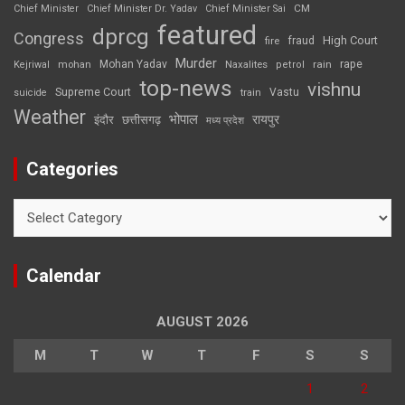
CM
Chief Minister
Chief Minister Dr. Yadav
Chief Minister Sai
featured
dprcg
Congress
High Court
fire
fraud
Murder
rape
Mohan Yadav
Naxalites
rain
Kejriwal
mohan
petrol
top-news
vishnu
Supreme Court
Vastu
suicide
train
Weather
भोपाल
रायपुर
इंदौर
छत्तीसगढ़
मध्य प्रदेश
Categories
Categories
Calendar
AUGUST 2026
M
T
W
T
F
S
S
1
2