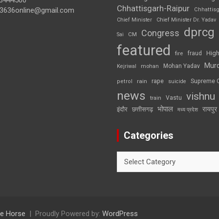
3444500
Chhattisgarh-Raipur
3636online@gmail.com
Chhattis
Chief Minister
Chief Minister Dr. Yadav
dprcg
Congress
CM
Sai
featured
High
fire
fraud
Mur
Mohan Yadav
Kejriwal
mohan
rape
Supreme 
rain
petrol
suicide
news
vishnu
Vastu
train
भोपाल
रायपुर
इंदौर
छत्तीसगढ़
मध्य प्रदेश
Categories
Categories
e Horse
Proudly Powered by:
WordPress