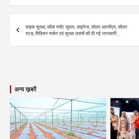
ce
se
at
e
ail
py
ar
b
n
s
gr
Li
e
Post
o
g
A
a
n
सड़क सुरक्षा, ब्लैक स्पॉट सुधार, साइनेज, सोलर आरपीएम, सोलर
navigation
o
er
p
m
k
स्टड, मिडियन मार्कर एवं सुरक्षा उपायों की दी गई जानकारी….
k
p
अन्य ख़बरें