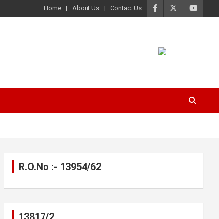
Home
About Us
Contact Us
R.O.No :- 13954/62
13817/2