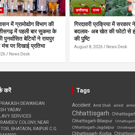
्य
छत्तीसगढ़
राज्य
शासन में ग्रामोद्योग विभाग की
गिरदावरी प्रक्रिया में सरकार ने
ीसगढ़ में पहली बार सुकमा के
बदलाव- अब खेत की फोटो से 
पुनर्वासित बेटियों ने रायपुर
की पुष्टि
े मंच पर दिखाई प्रतिभा
August 8, 2026
News Desk
026
News Desk
क करें
Tags
 PRAKASH DEWANGAN
Accident
Amit Shah
arre
arrest
SH YADAV
Chhattisgarh
Chhattisgar
LAVY SERVICES
Chhattisgarh-Bilaspur
Chhattisgar
BRAMDEV COLONY, NEAR
Chhattisgarh-Jagdalpur
Chhattisga
OR, BHATAON, RAIPUR C.G.
Chhattisgarh-Korba
Chhattisga