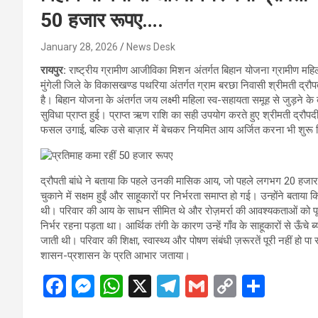
50 हजार रूपए….
January 28, 2026
News Desk
रायपुर:
राष्ट्रीय ग्रामीण आजीविका मिशन अंतर्गत बिहान योजना ग्रामीण महिला
मुंगेली जिले के विकासखण्ड पथरिया अंतर्गत ग्राम बरछा निवासी श्रीमती द्रौप
है। बिहान योजना के अंतर्गत जय लक्ष्मी महिला स्व-सहायता समूह से जुड़ने क
सुविधा प्राप्त हुई। प्राप्त ऋण राशि का सही उपयोग करते हुए श्रीमती द्रौपदी
फसल उगाई, बल्कि उसे बाज़ार में बेचकर नियमित आय अर्जित करना भी शुरू
द्रौपती बांधे ने बताया कि पहले उनकी मासिक आय, जो पहले लगभग 20 ह
चुकाने में सक्षम हुईं और साहूकारों पर निर्भरता समाप्त हो गई। उन्होंने बताया
थी। परिवार की आय के साधन सीमित थे और रोज़मर्रा की आवश्यकताओं को पूर
निर्भर रहना पड़ता था। आर्थिक तंगी के कारण उन्हें गाँव के साहूकारों से ऊ
जाती थी। परिवार की शिक्षा, स्वास्थ्य और पोषण संबंधी ज़रूरतें पूरी नहीं हो पा 
शासन-प्रशासन के प्रति आभार जताया।
F
M
W
X
T
G
C
S
a
es
h
el
m
o
h