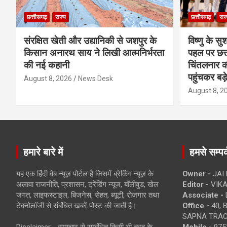
छत्तीसगढ़
राज्य
छत्तीसगढ़
राज
संरक्षित खेती और उद्यानिकी से जशपुर के
विष्णु के सु
किसान अनारथ साय ने लिखी आत्मनिर्भरता
पहल पर छत्त
की नई कहानी
चिंतलनार की 
पहुंचकर बड़
August 8, 2026
News Desk
August 8, 2
हमारे बारे में
हमसे सम्पर्
यह एक हिंदी वेब न्यूज़ पोर्टल है जिसमें ब्रेकिंग न्यूज़ के
Owner -
JAI
अलावा राजनीति, प्रशासन, ट्रेंडिंग न्यूज, बॉलीवुड, खेल
Editor -
VIKA
जगत, लाइफस्टाइल, बिजनेस, सेहत, ब्यूटी, रोजगार तथा
Associate -
टेक्नोलॉजी से संबंधित खबरें पोस्ट की जाती है।
Office -
40, 
SAPNA TRACT