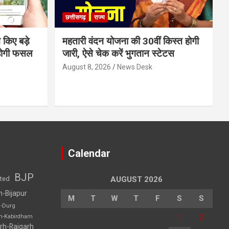
छत्तीसगढ़
राज्य
 किए बड़े
महतारी वंदन योजना की 30वीं किस्त होगी
होगी फसल
जारी, ऐसे चेक करें भुगतान स्टेटस
August 8, 2026
News Desk
Calendar
BJP
sted
AUGUST 2026
h-Bijapur
M
T
W
T
F
S
S
h-Durg
1
2
rh-Kabirdham
rh-Raigarh