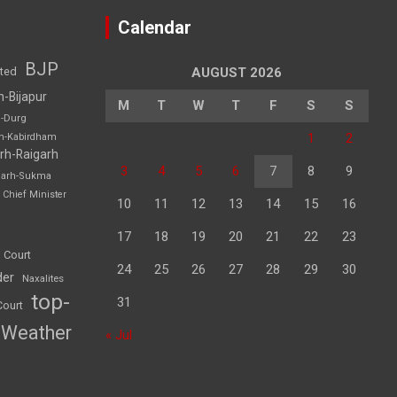
Calendar
BJP
sted
AUGUST 2026
h-Bijapur
M
T
W
T
F
S
S
h-Durg
1
2
rh-Kabirdham
rh-Raigarh
3
4
5
6
7
8
9
garh-Sukma
Chief Minister
10
11
12
13
14
15
16
17
18
19
20
21
22
23
 Court
24
25
26
27
28
29
30
der
Naxalites
top-
31
Court
Weather
« Jul