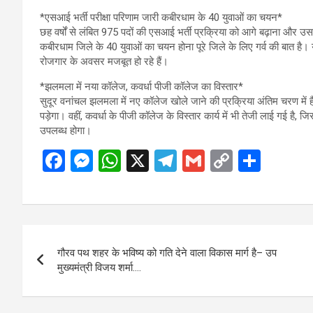
*एसआई भर्ती परीक्षा परिणाम जारी कबीरधाम के 40 युवाओं का चयन*
छह वर्षों से लंबित 975 पदों की एसआई भर्ती प्रक्रिया को आगे बढ़ाना और उसक
कबीरधाम जिले के 40 युवाओं का चयन होना पूरे जिले के लिए गर्व की बात है। 
रोजगार के अवसर मजबूत हो रहे हैं।
*झलमला में नया कॉलेज, कवर्धा पीजी कॉलेज का विस्तार*
सुदूर वनांचल झलमला में नए कॉलेज खोले जाने की प्रक्रिया अंतिम चरण में है,
पड़ेगा। वहीं, कवर्धा के पीजी कॉलेज के विस्तार कार्य में भी तेजी लाई गई है, ज
उपलब्ध होगा।
F
M
W
X
T
G
C
S
a
es
h
el
m
o
h
ce
se
at
e
ail
py
ar
b
n
s
gr
Li
e
Post
o
g
A
a
n
गौरव पथ शहर के भविष्य को गति देने वाला विकास मार्ग है– उप
navigation
o
er
p
m
k
मुख्यमंत्री विजय शर्मा….
k
p