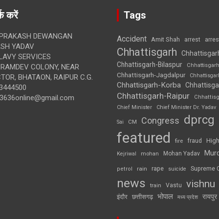
क करें
Tags
 PRAKASH DEWANGAN
Accident
Amit Shah
arre
arrest
SH YADAV
Chhattisgarh
Chhattisgar
LAVY SERVICES
Chhattisgarh-Bilaspur
Chhattisgar
BRAMDEV COLONY, NEAR
Chhattisgarh-Jagdalpur
Chhattisga
OR, BHATAON, RAIPUR C.G.
Chhattisgarh-Korba
Chhattisga
3444500
Chhattisgarh-Raipur
3636online@gmail.com
Chhattis
Chief Minister
Chief Minister Dr. Yadav
dprcg
Congress
CM
Sai
featured
High
fire
fraud
Mur
Mohan Yadav
Kejriwal
mohan
rape
Supreme 
rain
petrol
suicide
news
vishnu
Vastu
train
भोपाल
रायपुर
इंदौर
छत्तीसगढ़
मध्य प्रदेश