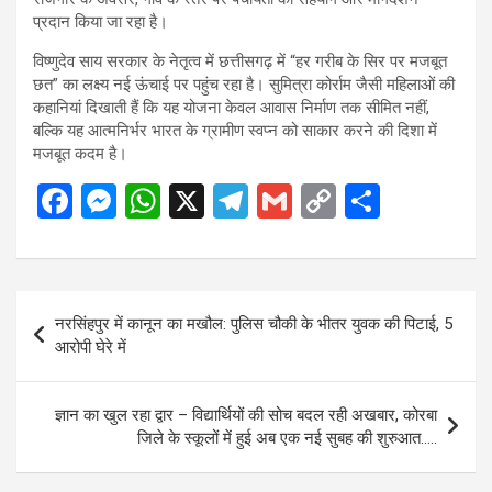
प्रदान किया जा रहा है।
विष्णुदेव साय सरकार के नेतृत्व में छत्तीसगढ़ में “हर गरीब के सिर पर मजबूत
छत” का लक्ष्य नई ऊंचाई पर पहुंच रहा है। सुमित्रा कोर्राम जैसी महिलाओं की
कहानियां दिखाती हैं कि यह योजना केवल आवास निर्माण तक सीमित नहीं,
बल्कि यह आत्मनिर्भर भारत के ग्रामीण स्वप्न को साकार करने की दिशा में
मजबूत कदम है।
F
M
W
X
T
G
C
S
a
es
h
el
m
o
h
ce
se
at
e
ail
py
ar
b
n
s
gr
Li
e
Post
नरसिंहपुर में कानून का मखौल: पुलिस चौकी के भीतर युवक की पिटाई, 5
o
g
A
a
n
navigation
आरोपी घेरे में
o
er
p
m
k
k
p
ज्ञान का खुल रहा द्वार – विद्यार्थियों की सोच बदल रही अखबार, कोरबा
जिले के स्कूलों में हुई अब एक नई सुबह की शुरुआत…..