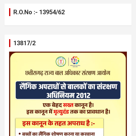
R.O.No :- 13954/62
13817/2