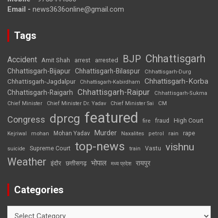
Email -
news3636online@gmail.com
Tags
Chhattisgarh
BJP
Accident
Amit Shah
arrested
arrest
Chhattisgarh-Bijapur
Chhattisgarh-Bilaspur
Chhattisgarh-Durg
Chhattisgarh-Korba
Chhattisgarh-Jagdalpur
Chhattisgarh-Kabirdham
Chhattisgarh-Raipur
Chhattisgarh-Raigarh
Chhattisgarh-Sukma
CM
Chief Minister
Chief Minister Dr. Yadav
Chief Minister Sai
featured
dprcg
Congress
High Court
fire
fraud
Murder
rape
Mohan Yadav
Naxalites
rain
Kejriwal
mohan
petrol
top-news
vishnu
Supreme Court
Vastu
suicide
train
Weather
भोपाल
रायपुर
इंदौर
छत्तीसगढ़
मध्य प्रदेश
Categories
Categories