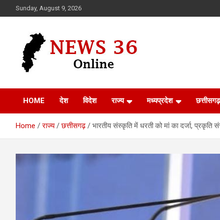
Skip
Sunday, August 9, 2026
to
content
Voice of 36garh
News 36
HOME
देश
विदेश
राज्य
मध्यप्रदेश
छत्तीसगढ़
Home
राज्य
छत्तीसगढ़
भारतीय संस्कृति में धरती को मां का दर्जा, प्रकृति संर