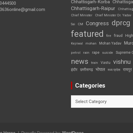
Chhattisgarh-Korba
Chhattisga
3444500
Chhattisgarh-Raipur
3636online@gmail.com
Chhattis
Chief Minister
Chief Minister Dr. Yadav
dprcg
Congress
CM
Sai
featured
High
fire
fraud
Mur
Mohan Yadav
Kejriwal
mohan
rape
Supreme 
rain
petrol
suicide
news
vishnu
Vastu
train
भोपाल
रायपुर
इंदौर
छत्तीसगढ़
मध्य प्रदेश
Categories
Categories
e Horse
Proudly Powered by:
WordPress