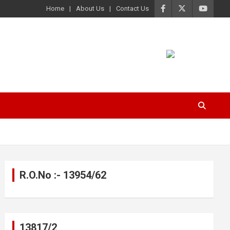
Home
About Us
Contact Us
R.O.No :- 13954/62
13817/2