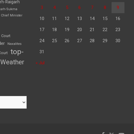
rh-Raigarh
3
4
5
6
7
8
9
garh-Sukma
Chief Minister
10
11
12
13
14
15
16
17
18
19
20
21
22
23
 Court
24
25
26
27
28
29
30
der
Naxalites
top-
31
Court
Weather
« Jul