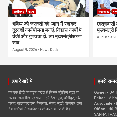
छत्तीसगढ़
राज्य
छत्तीसगढ़
राज
भविष्य की जरूरतों को ध्यान में रखकर
छात्रावासी ब
दूरदर्शी कार्ययोजना बनाएं, विकास कार्यों में
मुख्यमंत्री 
तेजी और गुणवत्ता हो: उप मुख्यमंत्रीअरुण
August 9, 2
साव
August 9, 2026
News Desk
हमारे बारे में
हमसे सम्पर्
यह एक हिंदी वेब न्यूज़ पोर्टल है जिसमें ब्रेकिंग न्यूज़ के
Owner -
JAI
अलावा राजनीति, प्रशासन, ट्रेंडिंग न्यूज, बॉलीवुड, खेल
Editor -
VIKA
जगत, लाइफस्टाइल, बिजनेस, सेहत, ब्यूटी, रोजगार तथा
Associate -
टेक्नोलॉजी से संबंधित खबरें पोस्ट की जाती है।
Office -
40, 
SAPNA TRACT