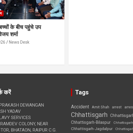
्य
च्चों के बीच पहुंचे उप
विजय शर्मा
026
News Desk
क करें
Tags
 PRAKASH DEWANGAN
Accident
Amit Shah
arre
arrest
SH YADAV
Chhattisgarh
Chhattisgar
LAVY SERVICES
Chhattisgarh-Bilaspur
Chhattisgar
BRAMDEV COLONY, NEAR
Chhattisgarh-Jagdalpur
Chhattisga
OR, BHATAON, RAIPUR C.G.