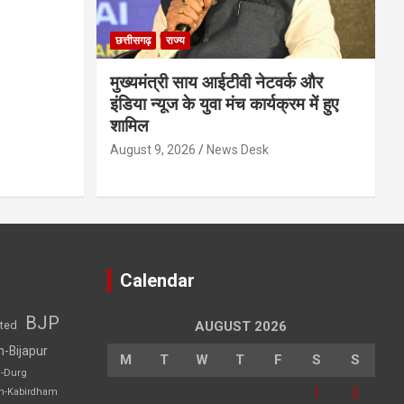
छत्तीसगढ़
राज्य
मुख्यमंत्री साय आईटीवी नेटवर्क और
इंडिया न्यूज के युवा मंच कार्यक्रम में हुए
शामिल
August 9, 2026
News Desk
Calendar
BJP
sted
AUGUST 2026
h-Bijapur
M
T
W
T
F
S
S
h-Durg
1
2
rh-Kabirdham