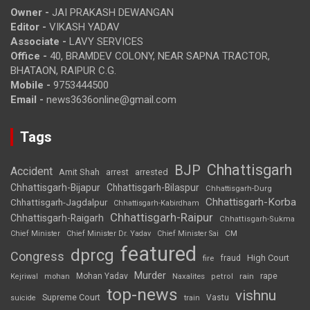
Owner -
JAI PRAKASH DEWANGAN
Editor -
VIKASH YADAV
Associate -
LAVY SERVICES
Office -
40, BRAMDEV COLONY, NEAR SAPNA TRACTOR,
BHATAON, RAIPUR C.G.
Mobile -
9753444500
Email -
news3636online@gmail.com
Tags
Chhattisgarh
BJP
Accident
Amit Shah
arrested
arrest
Chhattisgarh-Bijapur
Chhattisgarh-Bilaspur
Chhattisgarh-Durg
Chhattisgarh-Korba
Chhattisgarh-Jagdalpur
Chhattisgarh-Kabirdham
Chhattisgarh-Raipur
Chhattisgarh-Raigarh
Chhattisgarh-Sukma
CM
Chief Minister
Chief Minister Dr. Yadav
Chief Minister Sai
featured
dprcg
Congress
High Court
fire
fraud
Murder
rape
Mohan Yadav
Naxalites
rain
Kejriwal
mohan
petrol
top-news
vishnu
Supreme Court
Vastu
suicide
train