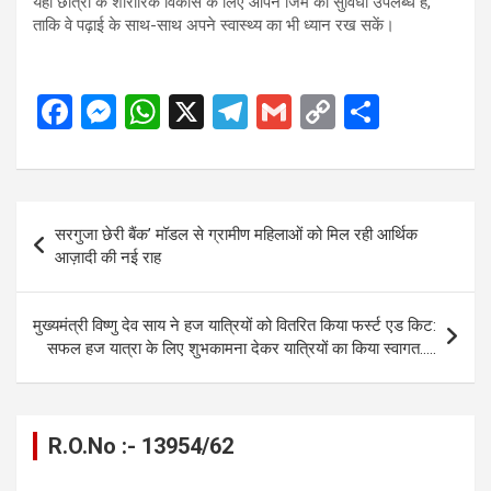
यहां छात्रों के शारीरिक विकास के लिए ओपन जिम की सुविधा उपलब्ध है,
ताकि वे पढ़ाई के साथ-साथ अपने स्वास्थ्य का भी ध्यान रख सकें।
F
M
W
X
T
G
C
S
a
es
h
el
m
o
h
ce
se
at
e
ail
py
ar
b
n
s
gr
Li
e
Post
सरगुजा छेरी बैंक’ मॉडल से ग्रामीण महिलाओं को मिल रही आर्थिक
o
g
A
a
n
navigation
आज़ादी की नई राह
o
er
p
m
k
k
p
मुख्यमंत्री विष्णु देव साय ने हज यात्रियों को वितरित किया फर्स्ट एड किट:
सफल हज यात्रा के लिए शुभकामना देकर यात्रियों का किया स्वागत…..
R.O.No :- 13954/62