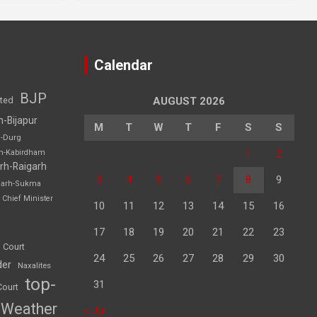
Calendar
BJP
sted
AUGUST 2026
h-Bijapur
M
T
W
T
F
S
S
h-Durg
1
2
rh-Kabirdham
rh-Raigarh
3
4
5
6
7
8
9
garh-Sukma
Chief Minister
10
11
12
13
14
15
16
17
18
19
20
21
22
23
 Court
24
25
26
27
28
29
30
der
Naxalites
top-
31
Court
Weather
« Jul