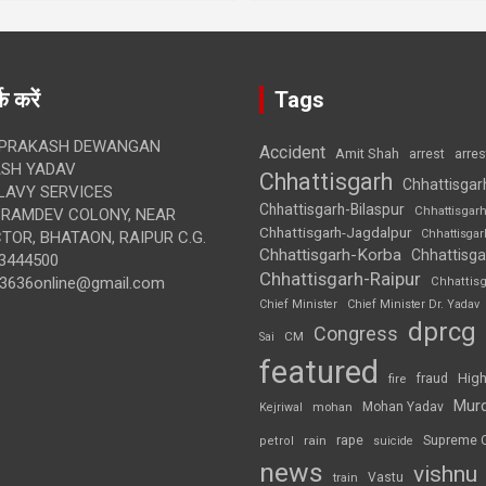
क करें
Tags
 PRAKASH DEWANGAN
Accident
Amit Shah
arre
arrest
SH YADAV
Chhattisgarh
Chhattisgar
LAVY SERVICES
Chhattisgarh-Bilaspur
Chhattisgar
BRAMDEV COLONY, NEAR
Chhattisgarh-Jagdalpur
Chhattisga
OR, BHATAON, RAIPUR C.G.
Chhattisgarh-Korba
Chhattisga
3444500
Chhattisgarh-Raipur
3636online@gmail.com
Chhattis
Chief Minister
Chief Minister Dr. Yadav
dprcg
Congress
CM
Sai
featured
High
fire
fraud
Mur
Mohan Yadav
Kejriwal
mohan
rape
Supreme 
rain
petrol
suicide
news
vishnu
Vastu
train