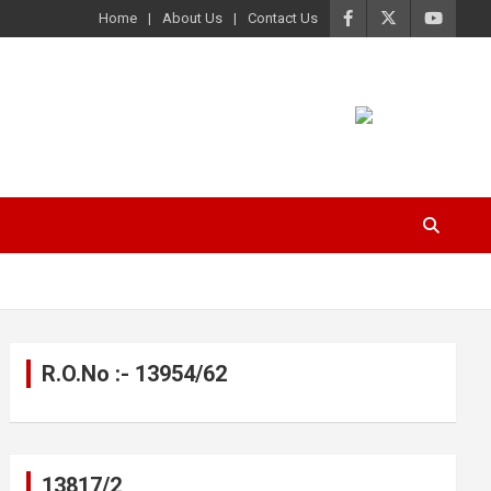
Home
About Us
Contact Us
R.O.No :- 13954/62
13817/2