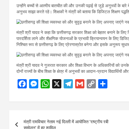
उन्होंने बच्चों से आत्मीय बातचीत की और उनकी पढ़ाई से जुड़े अनुभवों के बारे
अनुभव साझा करते रहे। शिक्षकों ने मंत्री को बताया कि डिजिटल शिक्षण पद्धत
मंत्री श्री यादव ने कहा कि छत्तीसगढ़ सरकार शिक्षा को बेहतर बनाने के लिए न
पारदर्शिता लाने और शैक्षणिक योजनाओं के प्रभावी क्रियान्वयन के लिए ड
निश्चित रूप से छत्तीसगढ़ के लिए प्रेरणास्रोत बनेगा और इसके अनुरूप सुध
मंत्री श्री यादव ने गुजरात सरकार और शिक्षा विभाग के अधिकारियों को उनक
दोनों राज्यों के बीच शिक्षा के क्षेत्र में अनुभवों का आदान-प्रदान विद्यार्थियो
F
M
W
X
T
G
C
S
a
es
h
el
m
o
h
ce
se
at
e
ail
py
ar
b
n
s
gr
Li
e
Post
o
g
A
a
n
मंत्री रामविचार नेताम नई दिल्ली में आयोजित ’राष्ट्रीय रबी
navigation
सम्मेलन’ में हुए शामिल…