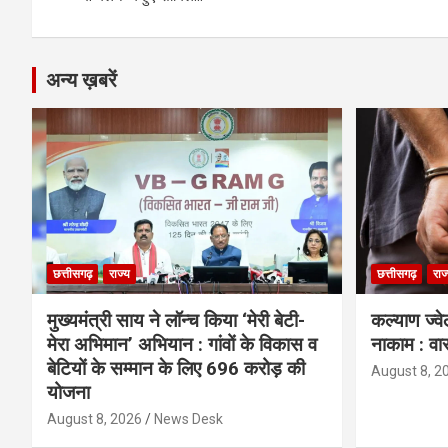
o
er
p
m
k
k
p
अन्य ख़बरें
छत्तीसगढ़
राज्य
छत्तीसगढ़
राज
मुख्यमंत्री साय ने लॉन्च किया ‘मेरी बेटी-
कल्याण ज्वे
मेरा अभिमान’ अभियान : गांवों के विकास व
नाकाम : वा
बेटियों के सम्मान के लिए 696 करोड़ की
August 8, 2
योजना
August 8, 2026
News Desk