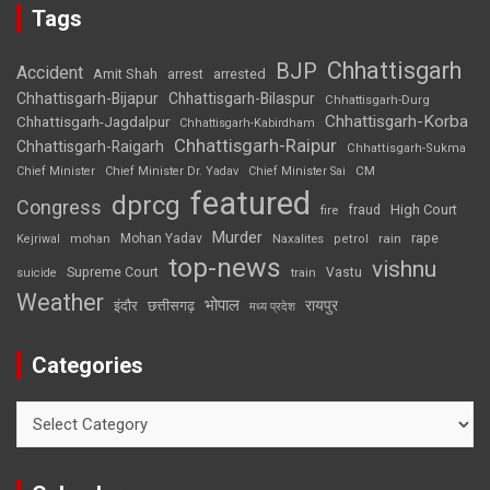
Tags
Chhattisgarh
BJP
Accident
Amit Shah
arrested
arrest
Chhattisgarh-Bijapur
Chhattisgarh-Bilaspur
Chhattisgarh-Durg
Chhattisgarh-Korba
Chhattisgarh-Jagdalpur
Chhattisgarh-Kabirdham
Chhattisgarh-Raipur
Chhattisgarh-Raigarh
Chhattisgarh-Sukma
CM
Chief Minister
Chief Minister Dr. Yadav
Chief Minister Sai
featured
dprcg
Congress
High Court
fire
fraud
Murder
rape
Mohan Yadav
Naxalites
rain
Kejriwal
mohan
petrol
top-news
vishnu
Supreme Court
Vastu
suicide
train
Weather
भोपाल
रायपुर
इंदौर
छत्तीसगढ़
मध्य प्रदेश
Categories
Categories