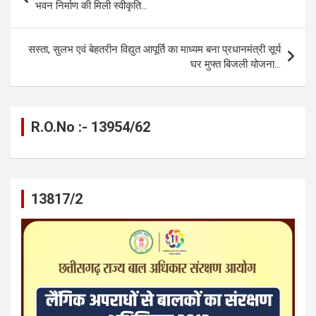
o
g
A
a
n
navigation
भवन निर्माण की मिली स्वीकृति…
o
er
p
m
k
k
p
सस्ता, सुलभ एवं बेहतरीन विद्युत आपूर्ति का माध्यम बना प्रधानमंत्री सूर्य
घर मुफ्त बिजली योजना…
R.O.No :- 13954/62
13817/2