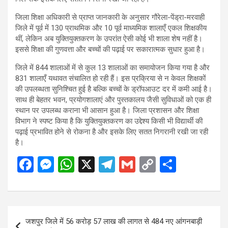
जिला शिक्षा अधिकारी से प्राप्त जानकारी के अनुसार गौरेला-पेंड्रा-मरवाही
जिले में पूर्व में 130 प्राथमिक और 10 पूर्व माध्यमिक शालाएँ एकल शिक्षकीय
थीं, लेकिन अब युक्तियुक्तकरण के उपरांत ऐसी कोई भी शाला शेष नहीं है।
इससे शिक्षा की गुणवत्ता और बच्चों की पढ़ाई पर सकारात्मक सुधार हुआ है।
जिले में 844 शालाओं में से कुल 13 शालाओं का समायोजन किया गया है और
831 शालाएँ यथावत संचालित हो रही हैं। इस प्रक्रिया से न केवल शिक्षकों
की उपलब्धता सुनिश्चित हुई है बल्कि बच्चों के ड्रॉपआउट दर में कमी आई है।
साथ ही बेहतर भवन, प्रयोगशालाएं और पुस्तकालय जैसी सुविधाओं को एक ही
स्थान पर उपलब्ध कराना भी आसान हुआ है। जिला प्रशासन और शिक्षा
विभाग ने स्पष्ट किया है कि युक्तियुक्तकरण का उद्देश्य किसी भी विद्यार्थी की
पढ़ाई प्रभावित होने से रोकना है और इसके लिए सतत निगरानी रखी जा रही
है।
F
M
W
X
T
G
C
S
a
es
h
el
m
o
h
ce
se
at
e
ail
py
ar
b
n
s
gr
Li
e
Post
जशपुर जिले में 56 करोड़ 57 लाख की लागत से 484 नए आंगनबाड़ी