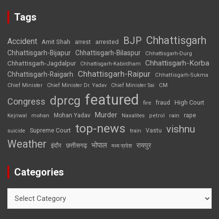
Tags
Chhattisgarh
BJP
Accident
Amit Shah
arrested
arrest
Chhattisgarh-Bijapur
Chhattisgarh-Bilaspur
Chhattisgarh-Durg
Chhattisgarh-Korba
Chhattisgarh-Jagdalpur
Chhattisgarh-Kabirdham
Chhattisgarh-Raipur
Chhattisgarh-Raigarh
Chhattisgarh-Sukma
CM
Chief Minister
Chief Minister Dr. Yadav
Chief Minister Sai
featured
dprcg
Congress
High Court
fire
fraud
Murder
rape
Mohan Yadav
Naxalites
rain
Kejriwal
mohan
petrol
top-news
vishnu
Supreme Court
Vastu
suicide
train
Weather
भोपाल
रायपुर
इंदौर
छत्तीसगढ़
मध्य प्रदेश
Categories
Categories