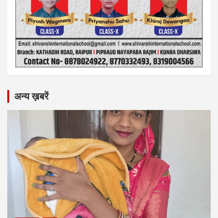
अन्य ख़बरें