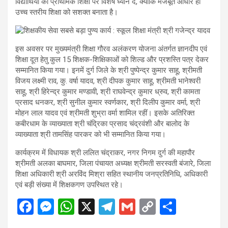
विद्यार्थियों की प्राथमिक शिक्षा पर विशेष ध्यान दें, क्योंकि मजबूत आधार ही
उच्च स्तरीय शिक्षा को सशक्त बनाता है।
इस अवसर पर मुख्यमंत्री शिक्षा गौरव अलंकरण योजना अंतर्गत ज्ञानदीप एवं
शिक्षा दूत हेतु कुल 15 शिक्षक-शिक्षिकाओं को शिल्ड और प्रशस्ति पत्र देकर
सम्मानित किया गया। इनमें दुर्ग जिले के श्री पुष्पेन्द्र कुमार साहू, श्रीमती
विजय लक्ष्मी राव, कु. वर्षा यादव, श्री दीपक कुमार साहू, श्रीमती भानेश्वरी
साहू, श्री हिरेन्द्र कुमार मण्डावी, श्री राघवेन्द्र कुमार ध्रुव, श्री कामता
प्रसाद धनकर, श्री सुनील कुमार स्वर्णकार, श्री दिलीप कुमार वर्मा, श्री
मोहन लाल यादव एवं श्रीमती शुभ्रा वर्मा शामिल रहीं। इसके अतिरिक्त
कबीरधाम के व्याख्याता श्री चंद्रिका प्रसाद चंद्रवंशी और बालोद के
व्याख्याता श्री तामसिंह पारकर को भी सम्मानित किया गया।
कार्यक्रम में विधायक श्री ललित चंद्राकर, नगर निगम दुर्ग की महापौर
श्रीमती अलका बाघमार, जिला पंचायत अध्यक्ष श्रीमती सरस्वती बंजारे, जिला
शिक्षा अधिकारी श्री अरविंद मिश्रा सहित स्थानीय जनप्रतिनिधि, अधिकारी
एवं बड़ी संख्या में शिक्षकगण उपस्थित रहे।
F
M
W
X
T
G
C
S
a
es
h
el
m
o
h