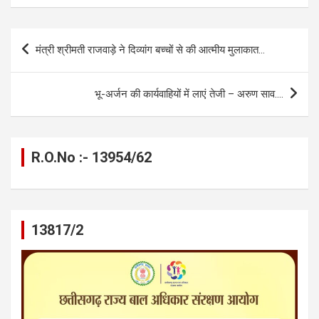
ce
se
at
e
ail
py
ar
b
n
s
gr
Li
e
Post
मंत्री श्रीमती राजवाड़े ने दिव्यांग बच्चों से की आत्मीय मुलाकात…
o
g
A
a
n
navigation
o
er
p
m
k
भू-अर्जन की कार्यवाहियों में लाएं तेजी – अरुण साव….
k
p
R.O.No :- 13954/62
13817/2