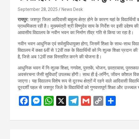
September 28, 2025
News Desk
रायपुर:
जशपुर जिला आदिवासी बाहुल्य क्षेत्र होने के कारण यहां के विद्यार्थि
प्राथमिकता रही है। मुख्यमंत्री श्री विष्णुदेव साय के निर्देश पर इसी उद्देश्
आवासीय विद्यालय के नवीन भवन का निर्माण तीव्र गति से किया जा रहा है।
नवीन भवन आधुनिक एवं सर्वसुविधायुक्त होगा, जिसमें शिक्षा के साथ-साथ विद
विद्यालय में कक्षा 6वीं से 12वीं तक के विद्यार्थियों को निःशुल्क शिक्षा प्रदान 
है, जिसे अब 12वीं तक विस्तारित करने की योजना है।
आधुनिक भवन में निःशुल्क शिक्षा, गणवेश, पुस्तकें, भोजन, छात्रावास, पुस्तकाल
अवसंरचना जैसी सुविधाएँ उपलब्ध होंगी। साथ ही ई-लर्निंग, जीवन कौशल विकास औ
जाएगा। यह विद्यालय विशेष रूप से दूरस्थ क्षेत्रों में रहने वाले आदिवासी विद्यार्थि
दूरदर्शी पहल से जशपुर जिले के विद्यार्थियों को गुणवत्तापूर्ण शिक्षा और उज्ज्
F
M
W
X
T
G
C
S
a
es
h
el
m
o
h
ce
se
at
e
ail
py
ar
b
n
s
gr
Li
e
Post