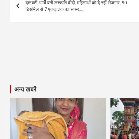
o
g
A
a
n
दानवती आर्माे बनीं लखपति दीदी, महिलाओं को दे रहीं रोजगार, 90
navigation
o
er
p
m
k
डिसमिल से 7 एकड़ तक का सफर….
k
p
अन्य ख़बरें