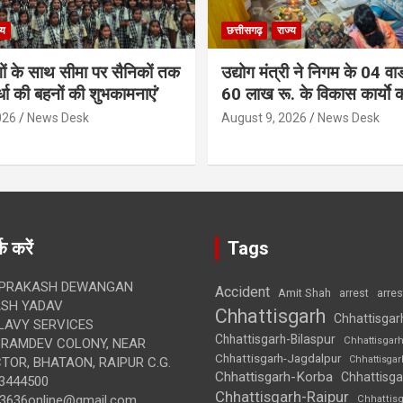
्य
छत्तीसगढ़
राज्य
गों के साथ सीमा पर सैनिकों तक
उद्योग मंत्री ने निगम के 04 वार्
र्धा की बहनों की शुभकामनाएं’
60 लाख रू. के विकास कार्याे 
026
News Desk
August 9, 2026
News Desk
क करें
Tags
 PRAKASH DEWANGAN
Accident
Amit Shah
arre
arrest
SH YADAV
Chhattisgarh
Chhattisgar
LAVY SERVICES
Chhattisgarh-Bilaspur
Chhattisgar
BRAMDEV COLONY, NEAR
Chhattisgarh-Jagdalpur
Chhattisga
OR, BHATAON, RAIPUR C.G.
Chhattisgarh-Korba
Chhattisga
3444500
Chhattisgarh-Raipur
3636online@gmail.com
Chhattis