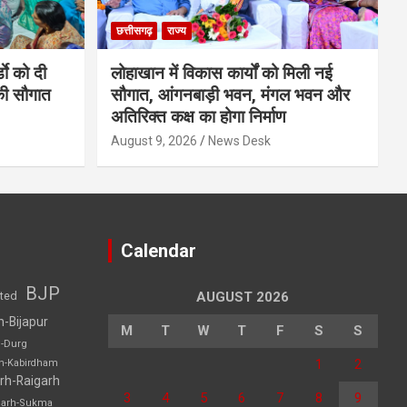
छत्तीसगढ़
राज्य
डाे को दी
लोहाखान में विकास कार्यों को मिली नई
की सौगात
सौगात, आंगनबाड़ी भवन, मंगल भवन और
अतिरिक्त कक्ष का होगा निर्माण
August 9, 2026
News Desk
Calendar
BJP
sted
AUGUST 2026
h-Bijapur
M
T
W
T
F
S
S
h-Durg
1
2
rh-Kabirdham
rh-Raigarh
3
4
5
6
7
8
9
garh-Sukma