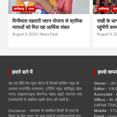
छत्तीसगढ़
राज्य
छत्तीसगढ़
राज
मिनीमाता महतारी जतन योजना से श्रमिक
राखी के धा
माताओं को मिल रहा आर्थिक संबल
पहुंचेंगी कव
August 9, 2026
News Desk
August 9, 2
हमारे बारे में
हमसे सम्पर्
यह एक हिंदी वेब न्यूज़ पोर्टल है जिसमें ब्रेकिंग न्यूज़ के
Owner -
JAI
अलावा राजनीति, प्रशासन, ट्रेंडिंग न्यूज, बॉलीवुड, खेल
Editor -
VIKA
जगत, लाइफस्टाइल, बिजनेस, सेहत, ब्यूटी, रोजगार तथा
Associate -
टेक्नोलॉजी से संबंधित खबरें पोस्ट की जाती है।
Office -
40, 
SAPNA TRACT
Disclaimer - समाचार से सम्बंधित किसी भी तरह के
Mobile -
975
विवाद के लिए साइट के कुछ तत्वों में उपयोगकर्ताओं द्वारा
Email -
news