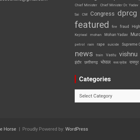
Chief Minister
Chief Minister Dr. Yadav
dprcg
Congress
CM
Sai
featured
High
fire
fraud
Mur
Mohan Yadav
Kejriwal
mohan
rape
Supreme 
rain
petrol
suicide
news
vishnu
Vastu
train
भोपाल
रायपुर
इंदौर
छत्तीसगढ़
मध्य प्रदेश
Categories
Categories
e Horse
Proudly Powered by:
WordPress