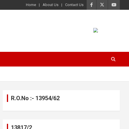
Home
About Us
Contact Us
R.O.No :- 13954/62
13817/2