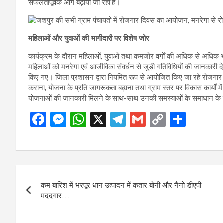
सफलतापूर्वक आगे बढ़ाया जा रहा है।
महिलाओं और युवाओं की भागीदारी पर विशेष जोर
कार्यक्रम के दौरान महिलाओं, युवाओं तथा कमजोर वर्गों की अधिक से अधिक भ
महिलाओं को मनरेगा एवं आजीविका संवर्धन से जुड़ी गतिविधियों की जानकारी देत
किए गए। जिला प्रशासन द्वारा नियमित रूप से आयोजित किए जा रहे रोजगार द
कराना, योजना के प्रति जागरूकता बढ़ाना तथा ग्राम स्तर पर विकास कार्यों 
योजनाओं की जानकारी मिलने के साथ-साथ उनकी समस्याओं के समाधान के लिए
F
M
W
X
T
G
C
S
a
es
h
el
m
o
h
ce
se
at
e
ail
py
ar
b
n
s
gr
Li
e
Post
o
g
A
a
n
कम बारिश में भरपूर धान उत्पादन में कतार बोनी और नैनो डीएपी
navigation
o
er
p
m
k
मददगार…..
k
p