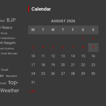
Calendar
BJP
sted
AUGUST 2026
h-Bijapur
M
T
W
T
F
S
S
h-Durg
1
2
rh-Kabirdham
rh-Raigarh
3
4
5
6
7
8
9
garh-Sukma
Chief Minister
10
11
12
13
14
15
16
17
18
19
20
21
22
23
 Court
24
25
26
27
28
29
30
der
Naxalites
top-
31
Court
Weather
« Jul