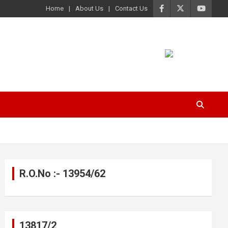
Home
About Us
Contact Us
R.O.No :- 13954/62
13817/2