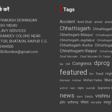
क करें
Tags
 PRAKASH DEWANGAN
Accident
Amit Shah
arre
arrest
SH YADAV
Chhattisgarh
Chhattisgar
LAVY SERVICES
Chhattisgarh-Bilaspur
Chhattisgar
BRAMDEV COLONY, NEAR
Chhattisgarh-Jagdalpur
Chhattisga
OR, BHATAON, RAIPUR C.G.
Chhattisgarh-Korba
Chhattisga
3444500
Chhattisgarh-Raipur
3636online@gmail.com
Chhattis
Chief Minister
Chief Minister Dr. Yadav
dprcg
Congress
CM
Sai
featured
High
fire
fraud
Mur
Mohan Yadav
Kejriwal
mohan
rape
Supreme 
rain
petrol
suicide
news
vishnu
Vastu
train
भोपाल
रायपुर
इंदौर
छत्तीसगढ़
मध्य प्रदेश