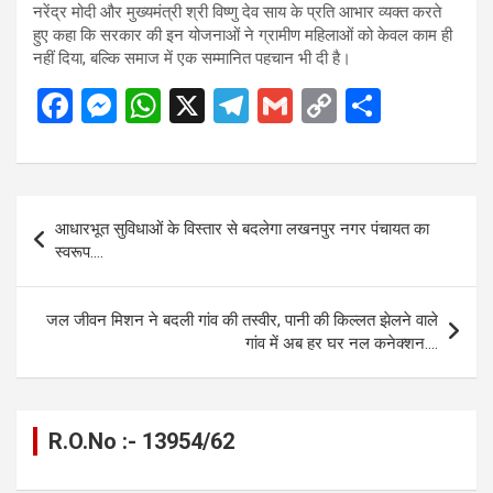
नरेंद्र मोदी और मुख्यमंत्री श्री विष्णु देव साय के प्रति आभार व्यक्त करते
हुए कहा कि सरकार की इन योजनाओं ने ग्रामीण महिलाओं को केवल काम ही
नहीं दिया, बल्कि समाज में एक सम्मानित पहचान भी दी है।
F
M
W
X
T
G
C
S
a
es
h
el
m
o
h
ce
se
at
e
ail
py
ar
b
n
s
gr
Li
e
Post
आधारभूत सुविधाओं के विस्तार से बदलेगा लखनपुर नगर पंचायत का
o
g
A
a
n
navigation
स्वरूप….
o
er
p
m
k
k
p
जल जीवन मिशन ने बदली गांव की तस्वीर, पानी की किल्लत झेलने वाले
गांव में अब हर घर नल कनेक्शन….
R.O.No :- 13954/62