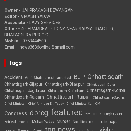
Owner -
JAI PRAKASH DEWANGAN
Editor -
VIKASH YADAV
Associate -
LAVY SERVICES
Office -
40, BRAMDEV COLONY, NEAR SAPNA TRACTOR,
BHATAON, RAIPUR C.G.
Mobile -
9753444500
Email -
news3636online@gmail.com
Tags
Chhattisgarh
BJP
Accident
Amit Shah
arrested
arrest
Chhattisgarh-Bijapur
Chhattisgarh-Bilaspur
Chhattisgarh-Durg
Chhattisgarh-Korba
Chhattisgarh-Jagdalpur
Chhattisgarh-Kabirdham
Chhattisgarh-Raipur
Chhattisgarh-Raigarh
Chhattisgarh-Sukma
CM
Chief Minister
Chief Minister Dr. Yadav
Chief Minister Sai
featured
dprcg
Congress
High Court
fire
fraud
Murder
rape
Mohan Yadav
Naxalites
rain
Kejriwal
mohan
petrol
top-news
vishnu
Supreme Court
Vastu
suicide
train