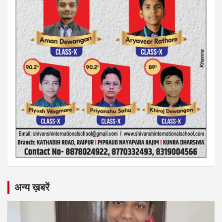
अन्य ख़बरें