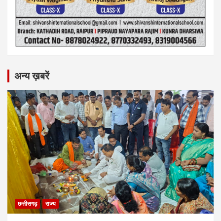
अन्य ख़बरें
छत्तीसगढ़
राज्य