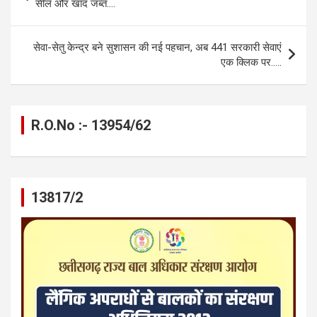
navigation
सील और खाद जब्त….
o
er
p
m
k
k
p
सेवा-सेतु केन्द्र बने सुशासन की नई पहचान, अब 441 सरकारी सेवाएं
एक क्लिक पर…..
R.O.No :- 13954/62
13817/2