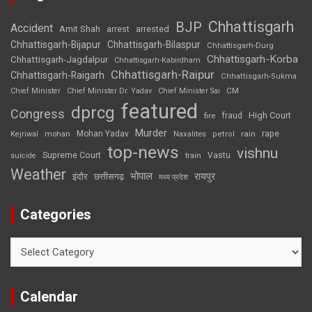
Chhattisgarh
BJP
Accident
Amit Shah
arrested
arrest
Chhattisgarh-Bijapur
Chhattisgarh-Bilaspur
Chhattisgarh-Durg
Chhattisgarh-Korba
Chhattisgarh-Jagdalpur
Chhattisgarh-Kabirdham
Chhattisgarh-Raipur
Chhattisgarh-Raigarh
Chhattisgarh-Sukma
CM
Chief Minister
Chief Minister Dr. Yadav
Chief Minister Sai
featured
dprcg
Congress
High Court
fire
fraud
Murder
rape
Mohan Yadav
Naxalites
rain
Kejriwal
mohan
petrol
top-news
vishnu
Supreme Court
Vastu
suicide
train
Weather
भोपाल
रायपुर
इंदौर
छत्तीसगढ़
मध्य प्रदेश
Categories
Categories
Calendar