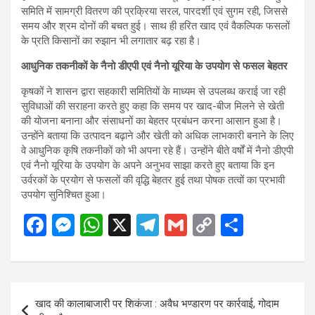
समिति में सामग्री वितरण की प्रक्रिया सरल, पारदर्शी एवं सुगम रही, जिससे
समय और श्रम दोनों की बचत हुई। साथ ही हरित खाद एवं वैकल्पिक फसलों
के प्रति किसानों का रुझान भी लगातार बढ़ रहा है।
आधुनिक तकनीकों के नैनो डीएपी एवं नैनो यूरिया के उपयोग से फसल बेहतर
कृषकों ने शासन द्वारा सहकारी समितियों के माध्यम से उपलब्ध कराई जा रही
सुविधाओं की सराहना करते हुए कहा कि समय पर खाद-बीज मिलने से खेती
की योजना बनाना और संसाधनों का बेहतर प्रबंधन करना आसान हुआ है।
उन्होंने बताया कि उत्पादन बढ़ाने और खेती को अधिक लाभकारी बनाने के लिए
वे आधुनिक कृषि तकनीकों को भी अपना रहे हैं। उन्होंने बीते वर्षों में नैनो डीएपी
एवं नैनो यूरिया के उपयोग के अपने अनुभव साझा करते हुए बताया कि इन
उर्वरकों के प्रयोग से फसलों की वृद्धि बेहतर हुई तथा पोषक तत्वों का प्रभावी
उपयोग सुनिश्चित हुआ।
F
M
W
X
T
G
C
S
a
es
h
el
m
o
h
ce
se
at
e
ail
py
ar
b
n
s
gr
Li
e
Post
खाद की कालाबाजारी पर शिकंजा : अवैध भण्डारण पर कार्रवाई, गोदाम
o
g
A
a
n