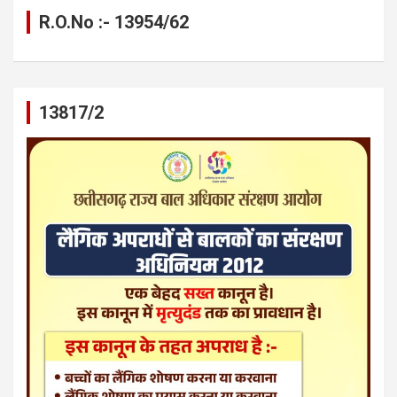
R.O.No :- 13954/62
13817/2