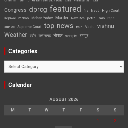
CM
Chief Minister
Chief Minister Dr. Yadav
Chief Minister Sai
featured
dprcg
Congress
High Court
fire
fraud
Murder
rape
Mohan Yadav
Naxalites
rain
Kejriwal
mohan
petrol
top-news
vishnu
Supreme Court
Vastu
suicide
train
Weather
भोपाल
रायपुर
इंदौर
छत्तीसगढ़
मध्य प्रदेश
Categories
Categories
Calendar
AUGUST 2026
M
T
W
T
F
S
S
1
2