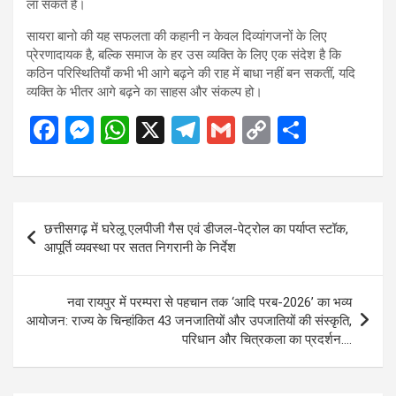
ला सकते हैं।
सायरा बानो की यह सफलता की कहानी न केवल दिव्यांगजनों के लिए
प्रेरणादायक है, बल्कि समाज के हर उस व्यक्ति के लिए एक संदेश है कि
कठिन परिस्थितियाँ कभी भी आगे बढ़ने की राह में बाधा नहीं बन सकतीं, यदि
व्यक्ति के भीतर आगे बढ़ने का साहस और संकल्प हो।
F
M
W
X
T
G
C
S
a
es
h
el
m
o
h
ce
se
at
e
ail
py
ar
b
n
s
gr
Li
e
Post
छत्तीसगढ़ में घरेलू एलपीजी गैस एवं डीजल-पेट्रोल का पर्याप्त स्टॉक,
o
g
A
a
n
navigation
आपूर्ति व्यवस्था पर सतत निगरानी के निर्देश
o
er
p
m
k
k
p
नवा रायपुर में परम्परा से पहचान तक ‘आदि परब-2026’ का भव्य
आयोजन: राज्य के चिन्हांकित 43 जनजातियों और उपजातियों की संस्कृति,
परिधान और चित्रकला का प्रदर्शन….