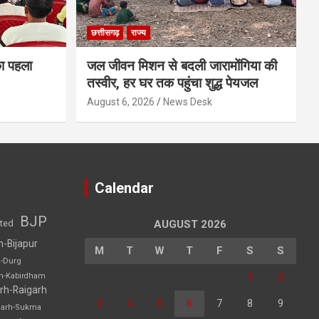
छत्तीसगढ़
राज्य
का पहला
जल जीवन मिशन से बदली जारामोंगिया की
तस्वीर, हर घर तक पहुंचा शुद्ध पेयजल
August 6, 2026
News Desk
Calendar
BJP
sted
AUGUST 2026
h-Bijapur
M
T
W
T
F
S
S
h-Durg
1
2
rh-Kabirdham
rh-Raigarh
3
4
5
6
7
8
9
garh-Sukma