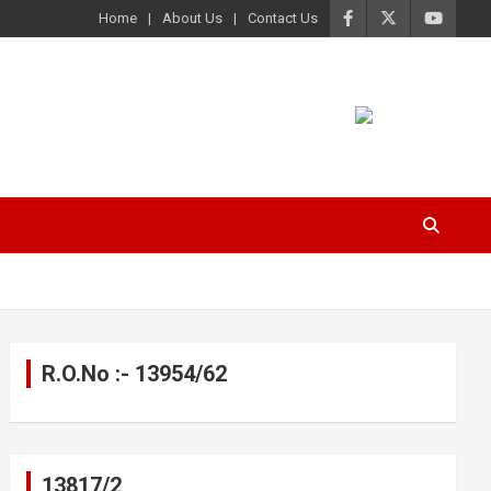
Home
About Us
Contact Us
R.O.No :- 13954/62
13817/2