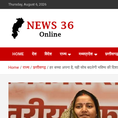
Skip
Thursday, August 6, 2026
to
content
Voice of 36garh
News 36
HOME
देश
विदेश
राज्य
मध्यप्रदेश
छत्तीसगढ़
Home
राज्य
छत्तीसगढ़
हर बच्चा अपना है, यही सोच बदलेगी भविष्य की दिशा – 