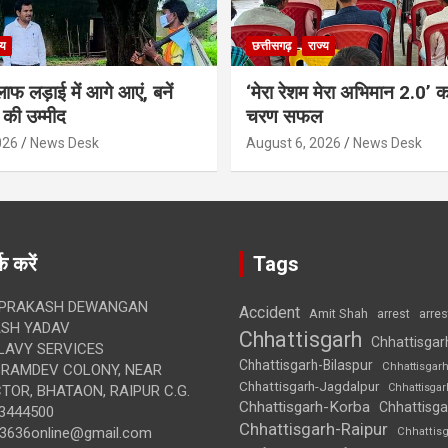
्य
छत्तीसगढ़
राज्य
ाफ लड़ाई में आगे आएं, बनें
‘मेरा रेशम मेरा अभिमान 2.0’ 
की उम्मीद
चरण सफल
026
News Desk
August 6, 2026
News Desk
क करें
Tags
 PRAKASH DEWANGAN
Accident
Amit Shah
arre
arrest
SH YADAV
Chhattisgarh
Chhattisgar
LAVY SERVICES
Chhattisgarh-Bilaspur
Chhattisgar
BRAMDEV COLONY, NEAR
Chhattisgarh-Jagdalpur
Chhattisga
OR, BHATAON, RAIPUR C.G.
Chhattisgarh-Korba
Chhattisga
3444500
Chhattisgarh-Raipur
3636online@gmail.com
Chhattis