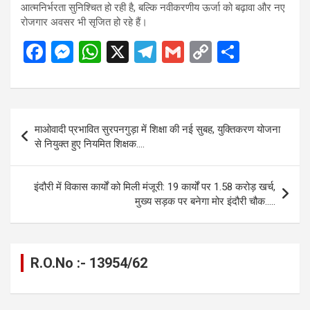
आत्मनिर्भरता सुनिश्चित हो रही है, बल्कि नवीकरणीय ऊर्जा को बढ़ावा और नए
रोजगार अवसर भी सृजित हो रहे हैं।
F
M
W
X
T
G
C
S
a
es
h
el
m
o
h
ce
se
at
e
ail
py
ar
b
n
s
gr
Li
e
Post
माओवादी प्रभावित सुरपनगुड़ा में शिक्षा की नई सुबह, युक्तिकरण योजना
o
g
A
a
n
navigation
से नियुक्त हुए नियमित शिक्षक….
o
er
p
m
k
k
p
इंदौरी में विकास कार्यों को मिली मंजूरी: 19 कार्यों पर 1.58 करोड़ खर्च,
मुख्य सड़क पर बनेगा मोर इंदौरी चौक…..
R.O.No :- 13954/62