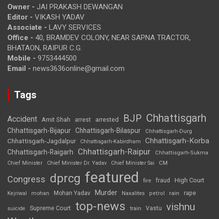
Owner -
JAI PRAKASH DEWANGAN
Editor -
VIKASH YADAV
Associate -
LAVY SERVICES
Office -
40, BRAMDEV COLONY, NEAR SAPNA TRACTOR,
BHATAON, RAIPUR C.G.
Mobile -
9753444500
Email -
news3636online@gmail.com
Tags
Chhattisgarh
BJP
Accident
Amit Shah
arrested
arrest
Chhattisgarh-Bijapur
Chhattisgarh-Bilaspur
Chhattisgarh-Durg
Chhattisgarh-Korba
Chhattisgarh-Jagdalpur
Chhattisgarh-Kabirdham
Chhattisgarh-Raipur
Chhattisgarh-Raigarh
Chhattisgarh-Sukma
CM
Chief Minister
Chief Minister Dr. Yadav
Chief Minister Sai
featured
dprcg
Congress
High Court
fire
fraud
Murder
rape
Mohan Yadav
Naxalites
rain
Kejriwal
mohan
petrol
top-news
vishnu
Supreme Court
Vastu
suicide
train