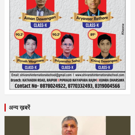
अन्य ख़बरें