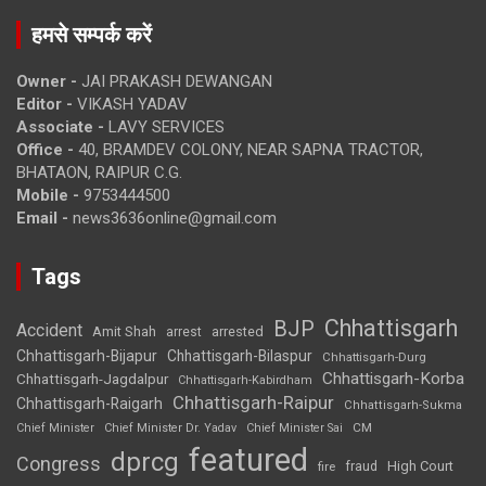
हमसे सम्पर्क करें
Owner -
JAI PRAKASH DEWANGAN
Editor -
VIKASH YADAV
Associate -
LAVY SERVICES
Office -
40, BRAMDEV COLONY, NEAR SAPNA TRACTOR,
BHATAON, RAIPUR C.G.
Mobile -
9753444500
Email -
news3636online@gmail.com
Tags
Chhattisgarh
BJP
Accident
Amit Shah
arrested
arrest
Chhattisgarh-Bijapur
Chhattisgarh-Bilaspur
Chhattisgarh-Durg
Chhattisgarh-Korba
Chhattisgarh-Jagdalpur
Chhattisgarh-Kabirdham
Chhattisgarh-Raipur
Chhattisgarh-Raigarh
Chhattisgarh-Sukma
CM
Chief Minister
Chief Minister Dr. Yadav
Chief Minister Sai
featured
dprcg
Congress
High Court
fire
fraud