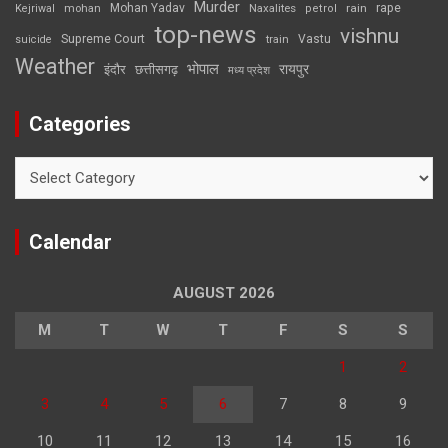
Murder
rape
Mohan Yadav
Naxalites
rain
Kejriwal
mohan
petrol
top-news
vishnu
Supreme Court
Vastu
suicide
train
Weather
भोपाल
रायपुर
इंदौर
छत्तीसगढ़
मध्य प्रदेश
Categories
Categories
Calendar
AUGUST 2026
M
T
W
T
F
S
S
1
2
3
4
5
6
7
8
9
10
11
12
13
14
15
16