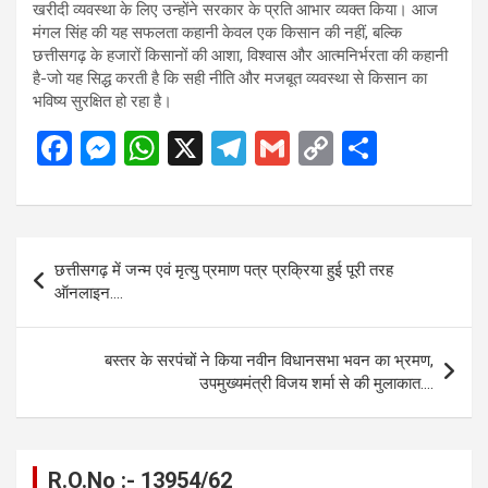
खरीदी व्यवस्था के लिए उन्होंने सरकार के प्रति आभार व्यक्त किया। आज
मंगल सिंह की यह सफलता कहानी केवल एक किसान की नहीं, बल्कि
छत्तीसगढ़ के हजारों किसानों की आशा, विश्वास और आत्मनिर्भरता की कहानी
है-जो यह सिद्ध करती है कि सही नीति और मजबूत व्यवस्था से किसान का
भविष्य सुरक्षित हो रहा है।
F
M
W
X
T
G
C
S
a
es
h
el
m
o
h
ce
se
at
e
ail
py
ar
b
n
s
gr
Li
e
Post
छत्तीसगढ़ में जन्म एवं मृत्यु प्रमाण पत्र प्रक्रिया हुई पूरी तरह
o
g
A
a
n
navigation
ऑनलाइन….
o
er
p
m
k
k
p
बस्तर के सरपंचों ने किया नवीन विधानसभा भवन का भ्रमण,
उपमुख्यमंत्री विजय शर्मा से की मुलाकात….
R.O.No :- 13954/62