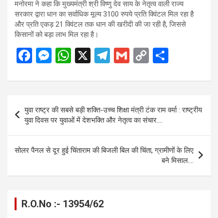
मनोरमा ने कहा कि मुख्यमंत्री श्री विष्णु देव साय के नेतृत्व वाली राज्य
सरकार द्वारा धान का सर्वाधिक मूल्य 3100 रुपये प्रति क्विंटल मिल रहा है
और प्रति एकड़ 21 क्विंटल तक धान की खरीदी की जा रही है, जिससे
किसानों को बड़ा लाभ मिल रहा है।
F
M
W
X
T
G
C
S
a
es
h
el
m
o
h
ce
se
at
e
ail
py
ar
b
n
s
gr
Li
e
Post
युवा राष्ट्र की सबसे बड़ी शक्ति-उच्च शिक्षा मंत्री टंक राम वर्मा : राष्ट्रीय
o
g
A
a
n
navigation
युवा दिवस पर युवाओं में देशभक्ति और नेतृत्व का संचार….
o
er
p
m
k
k
p
सोलर पैनल से दूर हुई चिंताराम की बिजली बिल की चिंता, ग्रामीणों के लिए
बने मिसाल….
R.O.No :- 13954/62