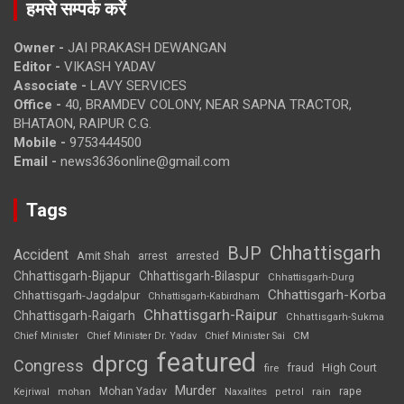
हमसे सम्पर्क करें
Owner -
JAI PRAKASH DEWANGAN
Editor -
VIKASH YADAV
Associate -
LAVY SERVICES
Office -
40, BRAMDEV COLONY, NEAR SAPNA TRACTOR,
BHATAON, RAIPUR C.G.
Mobile -
9753444500
Email -
news3636online@gmail.com
Tags
Chhattisgarh
BJP
Accident
Amit Shah
arrested
arrest
Chhattisgarh-Bijapur
Chhattisgarh-Bilaspur
Chhattisgarh-Durg
Chhattisgarh-Korba
Chhattisgarh-Jagdalpur
Chhattisgarh-Kabirdham
Chhattisgarh-Raipur
Chhattisgarh-Raigarh
Chhattisgarh-Sukma
CM
Chief Minister
Chief Minister Dr. Yadav
Chief Minister Sai
featured
dprcg
Congress
High Court
fire
fraud
Murder
rape
Mohan Yadav
Naxalites
rain
Kejriwal
mohan
petrol