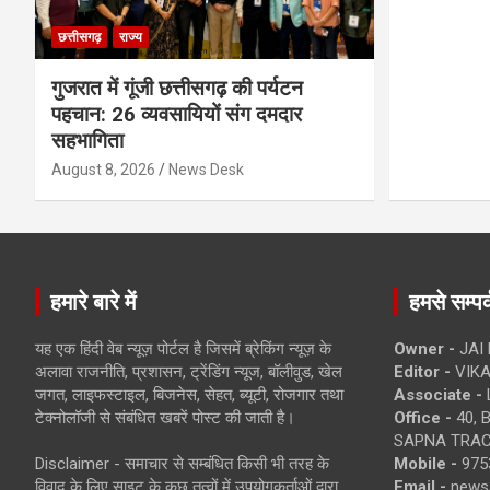
छत्तीसगढ़
राज्य
गुजरात में गूंजी छत्तीसगढ़ की पर्यटन
पहचान: 26 व्यवसायियों संग दमदार
सहभागिता
August 8, 2026
News Desk
हमारे बारे में
हमसे सम्पर्
यह एक हिंदी वेब न्यूज़ पोर्टल है जिसमें ब्रेकिंग न्यूज़ के
Owner -
JAI
अलावा राजनीति, प्रशासन, ट्रेंडिंग न्यूज, बॉलीवुड, खेल
Editor -
VIKA
जगत, लाइफस्टाइल, बिजनेस, सेहत, ब्यूटी, रोजगार तथा
Associate -
टेक्नोलॉजी से संबंधित खबरें पोस्ट की जाती है।
Office -
40, 
SAPNA TRACT
Disclaimer - समाचार से सम्बंधित किसी भी तरह के
Mobile -
975
विवाद के लिए साइट के कुछ तत्वों में उपयोगकर्ताओं द्वारा
Email -
news