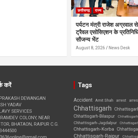
छत्तीसगढ़
राज्य
पर्यटन मंत्री राजेश अग्रवाल से
ट्रैवल एसोसिएशन के प्रतिनिध
सौजन्य भेंट
August 8, 2026
News Desk
क करें
Tags
 PRAKASH DEWANGAN
Accident
Amit Shah
arre
arrest
SH YADAV
Chhattisgarh
Chhattisgar
LAVY SERVICES
Chhattisgarh-Bilaspur
Chhattisgar
BRAMDEV COLONY, NEAR
Chhattisgarh-Jagdalpur
Chhattisga
OR, BHATAON, RAIPUR C.G.
Chhattisgarh-Korba
Chhattisga
3444500
Chhattisgarh-Raipur
3636online@gmail.com
Chhattis