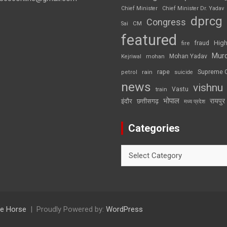
Chief Minister
Chief Minister Dr. Yadav
dprcg
Congress
CM
Sai
featured
High
fire
fraud
Mur
Mohan Yadav
Kejriwal
mohan
rape
Supreme 
rain
petrol
suicide
news
vishnu
Vastu
train
भोपाल
रायपुर
इंदौर
छत्तीसगढ़
मध्य प्रदेश
Categories
Categories
e Horse
Proudly Powered by:
WordPress