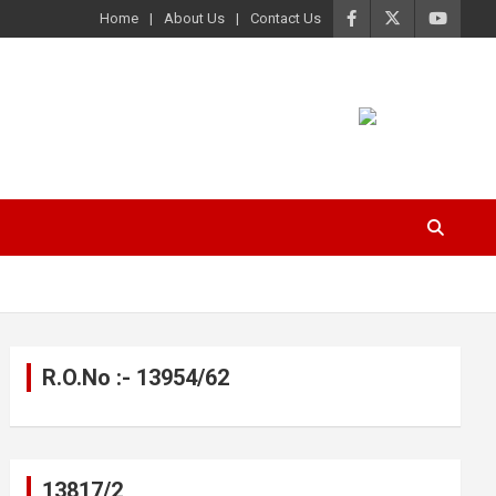
Home
About Us
Contact Us
R.O.No :- 13954/62
13817/2