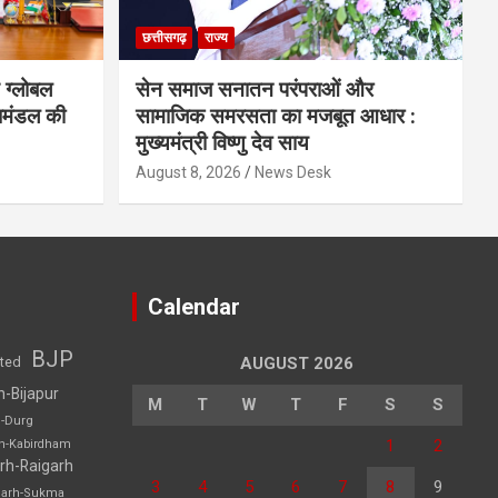
छत्तीसगढ़
राज्य
 ग्लोबल
सेन समाज सनातन परंपराओं और
िमंडल की
सामाजिक समरसता का मजबूत आधार :
मुख्यमंत्री विष्णु देव साय
August 8, 2026
News Desk
Calendar
BJP
sted
AUGUST 2026
h-Bijapur
M
T
W
T
F
S
S
h-Durg
1
2
rh-Kabirdham
rh-Raigarh
3
4
5
6
7
8
9
garh-Sukma