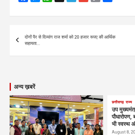
a
es
h
el
m
o
h
ce
se
at
e
ail
py
ar
b
n
s
gr
Li
e
Post
o
g
A
a
n
दोनों पैर से दिव्यांग राज शर्मा को 20 हजार रूपए की आर्थिक
navigation
o
er
p
m
k
सहायता….
k
p
अन्य ख़बरें
छत्तीसगढ़
राज्य
उप मुख्यमंत
पौधारोपण, ब
भी स्वस्थ औ
August 8, 2