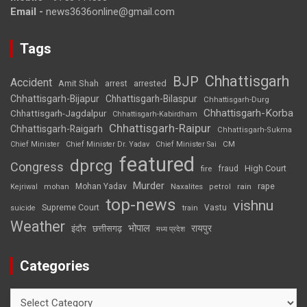
Email -
news3636online@gmail.com
Tags
Chhattisgarh
BJP
Accident
Amit Shah
arrested
arrest
Chhattisgarh-Bijapur
Chhattisgarh-Bilaspur
Chhattisgarh-Durg
Chhattisgarh-Korba
Chhattisgarh-Jagdalpur
Chhattisgarh-Kabirdham
Chhattisgarh-Raipur
Chhattisgarh-Raigarh
Chhattisgarh-Sukma
CM
Chief Minister
Chief Minister Dr. Yadav
Chief Minister Sai
featured
dprcg
Congress
High Court
fire
fraud
Murder
rape
Mohan Yadav
Naxalites
rain
Kejriwal
mohan
petrol
top-news
vishnu
Supreme Court
Vastu
suicide
train
Weather
भोपाल
रायपुर
इंदौर
छत्तीसगढ़
मध्य प्रदेश
Categories
Categories