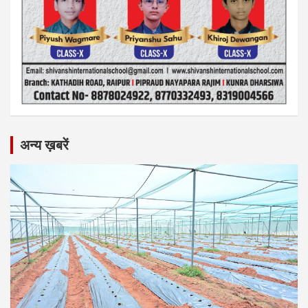
अन्य ख़बरें