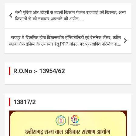
b
n
s
gr
Li
e
Post
नैनो यूरिया और डीएपी से बदली किसान पंकज राजवाड़े की किस्मत, अन्य
o
g
A
a
n
navigation
किसानों से की नवाचार अपनाने की अपील…..
o
er
p
m
k
k
p
रायपुर में विकसित होगा विश्वस्तरीय हॉस्पिटैलिटी एवं वेलनेस सेंटर, क्वींस
क्लब ऑफ इंडिया के उन्नयन हेतु PPP मॉडल पर प्रस्तावित परियोजना….
R.O.No :- 13954/62
13817/2